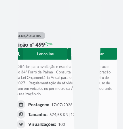
EDIÇÃO EXTRA
Edição nº 499
Ler online
Baixar
Critérios para avaliação e escolha das melhores barracas
do 34º Forró da Palma - Consulta pública para elaboração
da Lei Orçamentária Anual para o exercício financeiro de
2027 - Regulamentação da atividade ambulante e uso de
som em veículos no perímetro da Área de Eventos durante
a realização do...
Postagem:
17/07/2026 às 19h37
Tamanho:
674,58 KB | 17 páginas
Visualizações:
100