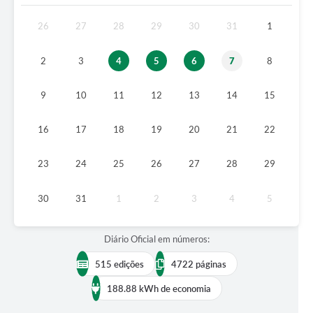
A Prefeitura
26
27
28
29
30
31
1
A Nossa Cidade
2
3
4
5
6
7
8
Enfrentando o COVID-19
9
10
11
12
13
14
15
Contratos
16
17
18
19
20
21
22
Audiências Públicas
Arquivos para Download
23
24
25
26
27
28
29
Carta de Serviços
30
31
1
2
3
4
5
Notícias
Diário Oficial em números:
Turismo
515 edições
4722 páginas
Obras
188.88 kWh de economia
Galeria de Vídeos