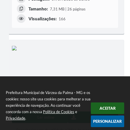
Tamanho:
7,31 MB | 26 páginas
Visualizações:
166
Prefeitura Municipal de Várzea da Palma - MG e os
cookies: nosso site usa cookies para melhorar a sua
experiência de navegação. Ao continuar você
Edição nº 492
ACEITAR
concorda com a nossa
Política de Cookies
e
Ler online
Baixar
Privacidade
.
PERSONALIZAR
Reconhecimento de utilidade pública de associação -