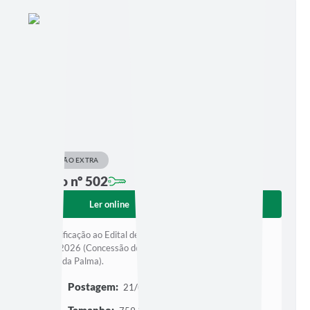
EDIÇÃO EXTRA
Edição nº 502
Ler online
Baixar
1ª retificação ao Edital de Chamamento Público nº
005/2026 (Concessão de cotas de patrocínio para o 34º
Forro da Palma).
Postagem:
21/07/2026 às 18h26
Tamanho: