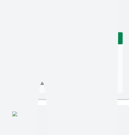
Edição nº 504
Ler online
Baixar
Aviso de Licitação Pregão Eletrônico nº 022/2026.
Postagem:
23/07/2026 às 07h22
Tamanho:
2,85 MB | 2 páginas
Visualizações:
75