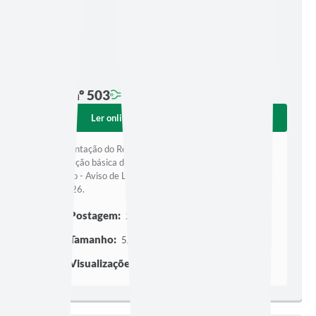
Edição nº 503
Ler online
Baixar
Implementação do Referencial Curricular de Computação
na educação básica de Minas Gerais na rede municipal de
educação - Aviso de Licitação Pregão Eletrônico nº
025/2026.
Postagem:
22/07/2026 às 11h52
Tamanho:
5,48 MB | 5 páginas
Visualizações:
84