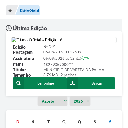
Empresas
Diário Oficial
Cidadão
Publicações
Última Edição
Servidor
Transparência
Edição
Nº 515
Postagem
06/08/2026 às 12h09
SIC
Assinatura
06/08/2026 às 12h10
CNPJ
18279059000***
Ouvidoria
Titular
MUNICIPIO DE VARZEA DA PALMA
Tamanho
3,76 MB | 2 páginas
COVID-19
Ler online
Baixar
Patrimônio Cultural
Lei Aldir Blanc
Contato
D
S
T
Q
Q
S
S
Editais