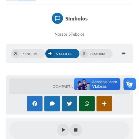
Empresas
Cidadão
Símbolos
Publicações
Nossos Símbolos
Servidor
Transparência
PRINCIPAL
SÍMBOLOS
HISTÓRIA
SIC
Ouvidoria
COMPARTILHAR
COVID-19
Patrimônio Cultural
Lei Aldir Blanc
Contato
Editais