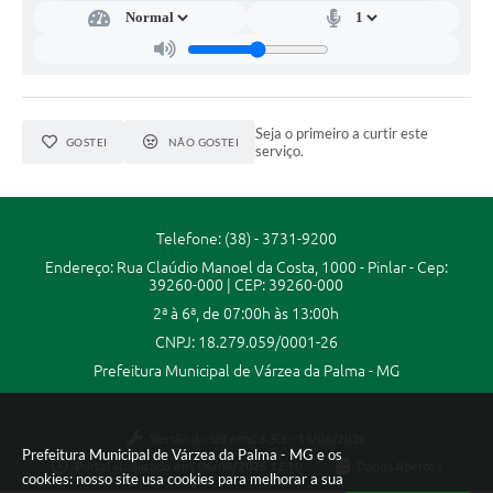
A Prefeitura
A Nossa Cidade
Enfrentando o COVID-19
Seja o primeiro a curtir este
GOSTEI
NÃO GOSTEI
serviço.
Contratos
Audiências Públicas
Telefone: (38) - 3731-9200
Arquivos para Download
Endereço: Rua Claúdio Manoel da Costa, 1000 - Pinlar - Cep:
39260-000 | CEP: 39260-000
Carta de Serviços
2ª à 6ª, de 07:00h às 13:00h
Notícias
CNPJ: 18.279.059/0001-26
Prefeitura Municipal de Várzea da Palma - MG
Turismo
Obras
Versão do Sistema:
3.5.3 - 19/06/2026
Prefeitura Municipal de Várzea da Palma - MG e os
Portal atualizado em:
06/08/2026 12:10
Dados Abertos
Galeria de Vídeos
cookies: nosso site usa cookies para melhorar a sua