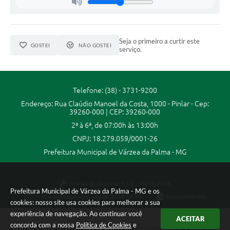
A Prefeitura
A Nossa Cidade
Seja o primeiro a curtir este
GOSTEI
NÃO GOSTEI
serviço.
Enfrentando o COVID-19
Contratos
Telefone: (38) - 3731-9200
Audiências Públicas
Endereço: Rua Claúdio Manoel da Costa, 1000 - Pinlar - Cep:
39260-000 | CEP: 39260-000
Arquivos para Download
2ª à 6ª, de 07:00h às 13:00h
Carta de Serviços
CNPJ: 18.279.059/0001-26
Prefeitura Municipal de Várzea da Palma - MG
Notícias
Turismo
Versão do Sistema:
3.5.3 - 19/06/2026
Prefeitura Municipal de Várzea da Palma - MG e os
Portal atualizado em:
06/08/2026 12:10
Dados Abertos
Obras
cookies: nosso site usa cookies para melhorar a sua
experiência de navegação. Ao continuar você
Galeria de Vídeos
ACEITAR
concorda com a nossa
Política de Cookies
e
Copyright Instar - 2006-2026. Todos os direitos reservados -