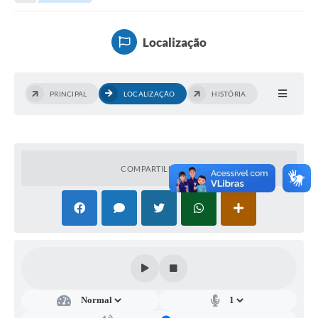
Empresas
Cidadão
Localização
Publicações
Servidor
PRINCIPAL
LOCALIZAÇÃO
HISTÓRIA
Transparência
SIC
COMPARTILHAR
Ouvidoria
COVID-19
Patrimônio Cultural
Lei Aldir Blanc
Contato
Editais