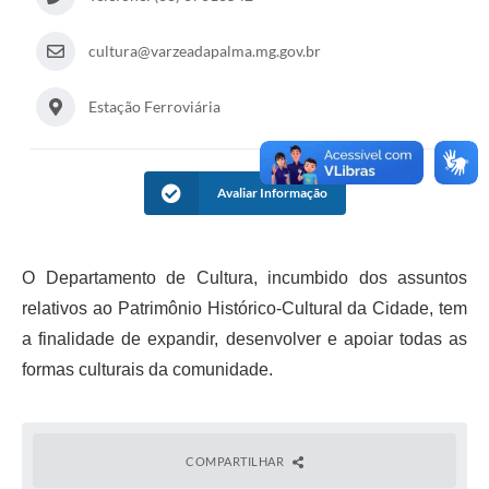
A Prefeitura
cultura@varzeadapalma.mg.gov.br
A Nossa Cidade
Estação Ferroviária
Enfrentando o COVID-19
Contratos
Avaliar Informação
Audiências Públicas
Arquivos para Download
O Departamento de Cultura, incumbido dos assuntos
Carta de Serviços
relativos ao Patrimônio Histórico-Cultural da Cidade, tem
Notícias
a finalidade de expandir, desenvolver e apoiar todas as
formas culturais da comunidade.
Turismo
Obras
COMPARTILHAR
Galeria de Vídeos