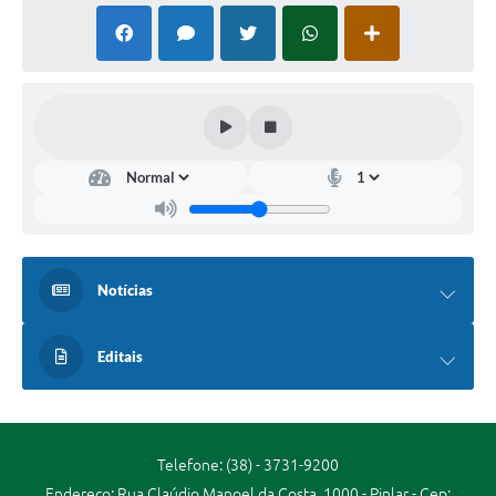
Secretarias
Projetos
Contas Públicas
Legislação
Links
Serviços Online
Telefones Úteis
Notícias
Enquete
Editais
Agenda
Diário Oficial
Emprega
Telefone: (38) - 3731-9200
Endereço: Rua Claúdio Manoel da Costa, 1000 - Pinlar - Cep: