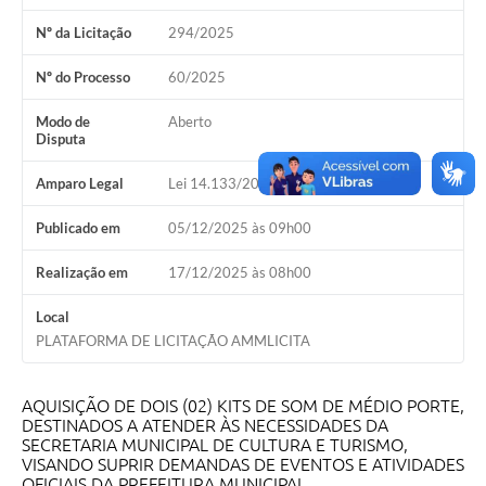
Nº da Licitação
294/2025
A Prefeitura
Nº do Processo
60/2025
A Nossa Cidade
Modo de
Aberto
Enfrentando o COVID-19
Disputa
Contratos
Amparo Legal
Lei 14.133/2021, Art 28, I
Audiências Públicas
Publicado em
05/12/2025 às 09h00
Arquivos para Download
Realização em
17/12/2025 às 08h00
Carta de Serviços
Local
Notícias
PLATAFORMA DE LICITAÇÃO AMMLICITA
Turismo
AQUISIÇÃO DE DOIS (02) KITS DE SOM DE MÉDIO PORTE,
Obras
DESTINADOS A ATENDER ÀS NECESSIDADES DA
SECRETARIA MUNICIPAL DE CULTURA E TURISMO,
Galeria de Vídeos
VISANDO SUPRIR DEMANDAS DE EVENTOS E ATIVIDADES
OFICIAIS DA PREFEITURA MUNICIPAL.