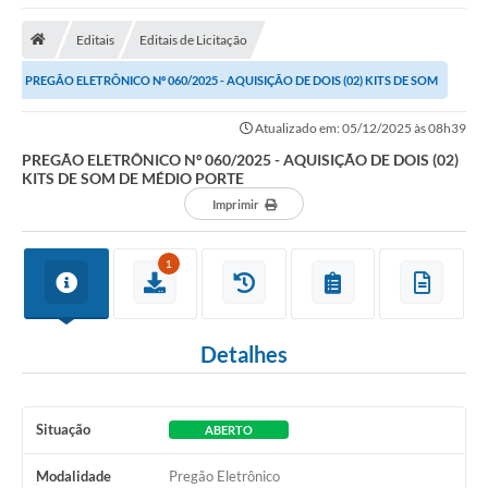
Empresas
Editais
Editais de Licitação
Cidadão
PREGÃO ELETRÔNICO Nº 060/2025 - AQUISIÇÃO DE DOIS (02) KITS DE SOM
Publicações
DE MÉDIO PORTE
Atualizado em: 05/12/2025 às 08h39
Servidor
PREGÃO ELETRÔNICO Nº 060/2025 - AQUISIÇÃO DE DOIS (02)
Transparência
KITS DE SOM DE MÉDIO PORTE
Imprimir
SIC
Ouvidoria
1
COVID-19
Patrimônio Cultural
Detalhes
Lei Aldir Blanc
Situação
ABERTO
Contato
Modalidade
Pregão Eletrônico
Editais