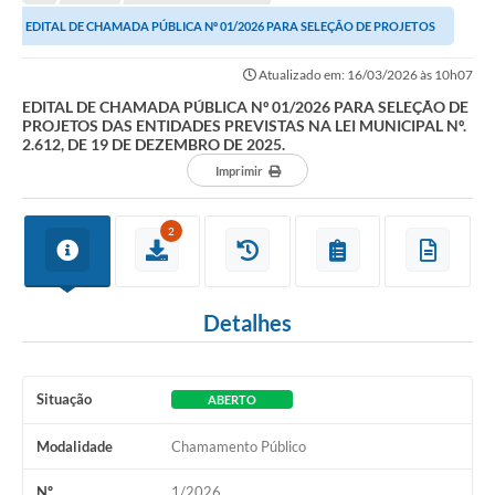
Empresas
EDITAL DE CHAMADA PÚBLICA Nº 01/2026 PARA SELEÇÃO DE PROJETOS
Cidadão
DAS ENTIDADES PREVISTAS NA LEI MUNICIPAL Nº....
Atualizado em: 16/03/2026 às 10h07
Publicações
EDITAL DE CHAMADA PÚBLICA Nº 01/2026 PARA SELEÇÃO DE
PROJETOS DAS ENTIDADES PREVISTAS NA LEI MUNICIPAL Nº.
Servidor
2.612, DE 19 DE DEZEMBRO DE 2025.
Imprimir
Transparência
SIC
2
Ouvidoria
COVID-19
Detalhes
Patrimônio Cultural
Lei Aldir Blanc
Situação
ABERTO
Contato
Modalidade
Chamamento Público
Editais
Nº
1/2026