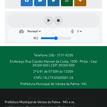
Secretarias
Projetos
Contas Públicas
Secr
etar
Legislação
ia
de
Links
Des
env
Serviços Online
olvi
Telefone: (38) - 3731-9200
men
Telefones Úteis
Endereço: Rua Claúdio Manoel da Costa, 1000 - Pinlar - Cep:
to
39260-000 | CEP: 39260-000
Soci
Enquete
al
2ª à 6ª, de 07:00h às 13:00h
Guilh
CNPJ: 18.279.059/0001-26
Agenda
erme
Olive
Prefeitura Municipal de Várzea da Palma - MG
ira
Diário Oficial
Fons
eca
Emprega
Versão do Sistema:
3.5.3 - 19/06/2026
Prefeitura Municipal de Várzea da Palma - MG e os
Portal atualizado em:
06/08/2026 12:10
Dados Abertos