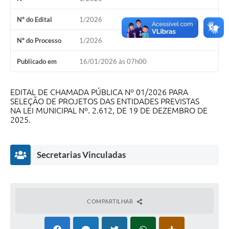
A Prefeitura
Nº do Edital
1/2026
A Nossa Cidade
Nº do Processo
1/2026
Enfrentando o COVID-19
Publicado em
16/01/2026 às 07h00
Contratos
EDITAL DE CHAMADA PÚBLICA Nº 01/2026 PARA
Audiências Públicas
SELEÇÃO DE PROJETOS DAS ENTIDADES PREVISTAS
NA LEI MUNICIPAL Nº. 2.612, DE 19 DE DEZEMBRO DE
Arquivos para Download
2025.
Carta de Serviços
Secretarias Vinculadas
Notícias
Turismo
Obras
COMPARTILHAR
Galeria de Vídeos