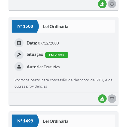
BAIXAR
G
O
S
Nº 1500
Lei Ordinária
T
E
Data:
07/12/2000
I
Situação:
EM VIGOR
Autoria:
Executivo
Prorroga prazo para concessão de desconto de IPTU, e dá
outras providências
BAIXAR
G
O
S
Nº 1499
Lei Ordinária
T