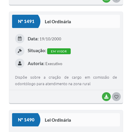
O
S
Nº 1491
Lei Ordinária
T
E
Data:
19/10/2000
I
Situação:
EM VIGOR
Autoria:
Executivo
Dispõe sobre a criação de cargo em comissão de
odontólogo para atendimento na zona rural
BAIXAR
G
O
S
Nº 1490
Lei Ordinária
T