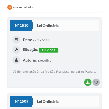
atos encontrados
53
Nº 1510
Lei Ordinária
Data:
22/12/2000
Situação:
EM VIGOR
Autoria:
Executivo
Dá denominação à rua Rio São Francisco, no bairro Planalto
BAIXAR
G
O
S
Nº 1509
Lei Ordinária
T