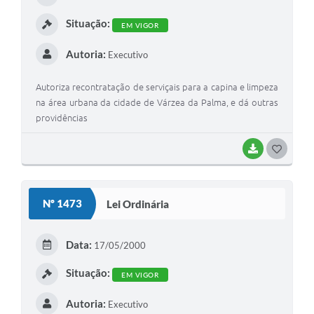
I
Situação:
EM VIGOR
Autoria:
Executivo
Autoriza recontratação de serviçais para a capina e limpeza
na área urbana da cidade de Várzea da Palma, e dá outras
providências
BAIXAR
G
O
S
Nº 1473
Lei Ordinária
T
E
Data:
17/05/2000
I
Situação:
EM VIGOR
Autoria:
Executivo