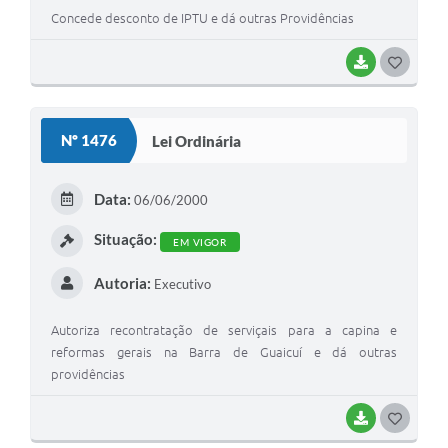
Concede desconto de IPTU e dá outras Providências
BAIXAR
G
O
S
Nº 1476
Lei Ordinária
T
E
Data:
06/06/2000
I
Situação:
EM VIGOR
Autoria:
Executivo
Autoriza recontratação de serviçais para a capina e
reformas gerais na Barra de Guaicuí e dá outras
providências
BAIXAR
G