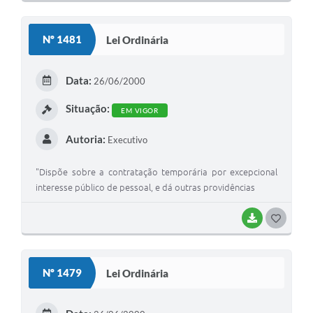
O
S
Nº 1481
Lei Ordinária
T
E
Data:
26/06/2000
I
Situação:
EM VIGOR
Autoria:
Executivo
"Dispõe sobre a contratação temporária por excepcional
interesse público de pessoal, e dá outras providências
BAIXAR
G
O
S
Nº 1479
Lei Ordinária
T
E