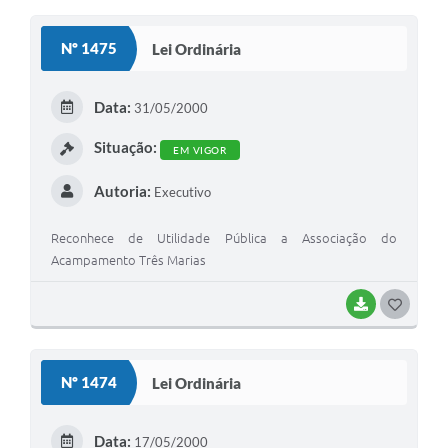
O
S
Nº 1475
Lei Ordinária
T
E
Data:
31/05/2000
I
Situação:
EM VIGOR
Autoria:
Executivo
Reconhece de Utilidade Pública a Associação do
Acampamento Três Marias
BAIXAR
G
O
S
Nº 1474
Lei Ordinária
T
E
Data:
17/05/2000