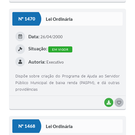
O
S
Nº 1470
Lei Ordinária
T
E
Data:
26/04/2000
I
Situação:
EM VIGOR
Autoria:
Executivo
Dispõe sobre criação do Programa de Ajuda ao Servidor
Público Municipal de baixa renda (PASPM), e dá outras
providências
BAIXAR
G
O
S
Nº 1468
Lei Ordinária
T