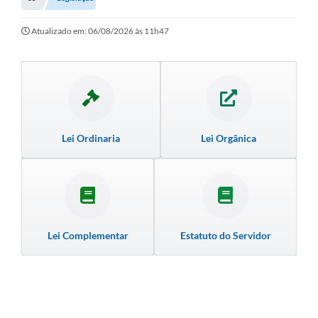
Empresas
Cidadão
Atualizado em: 06/08/2026 às 11h47
Publicações
Servidor
Transparência
Lei Ordinaria
Lei Orgânica
SIC
Ouvidoria
COVID-19
Patrimônio Cultural
Lei Complementar
Estatuto do Servidor
Lei Aldir Blanc
Contato
Editais