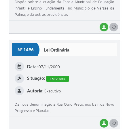
Dispõe sobre a criação da Escola Municipal de Educação
Infantil e Ensino Fundamental, no Município de Várzea da
Palma, e dá outras providências
BAIXAR
G
O
S
Nº 1496
Lei Ordinária
T
E
Data:
07/11/2000
I
Situação:
EM VIGOR
Autoria:
Executivo
Dá nova denominação à Rua Ouro Preto, nos bairros Novo
Progresso e Planalto
BAIXAR
G