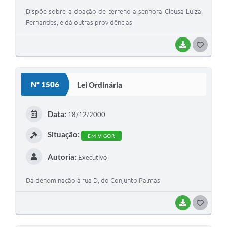
Dispõe sobre a doação de terreno a senhora Cleusa Luíza
Fernandes, e dá outras providências
BAIXAR
G
O
S
Nº 1506
Lei Ordinária
T
E
Data:
18/12/2000
I
Situação:
EM VIGOR
Autoria:
Executivo
Dá denominação à rua D, do Conjunto Palmas
BAIXAR
G
O