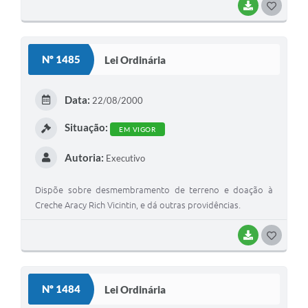
BAIXAR
G
O
S
Nº 1485
Lei Ordinária
T
E
Data:
22/08/2000
I
Situação:
EM VIGOR
Autoria:
Executivo
Dispõe sobre desmembramento de terreno e doação à
Creche Aracy Rich Vicintin, e dá outras providências.
BAIXAR
G
O
S
Nº 1484
Lei Ordinária
T