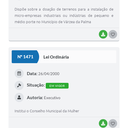
Dispõe sobre a doação de terrenos para a instalação de
micro-empresas industriais ou indústrias de pequeno e
médio porte no Município de Várzea da Palma
BAIXAR
G
O
S
Nº 1471
Lei Ordinária
T
E
Data:
26/04/2000
I
Situação:
EM VIGOR
Autoria:
Executivo
Institui o Conselho Municipal da Mulher
BAIXAR
G