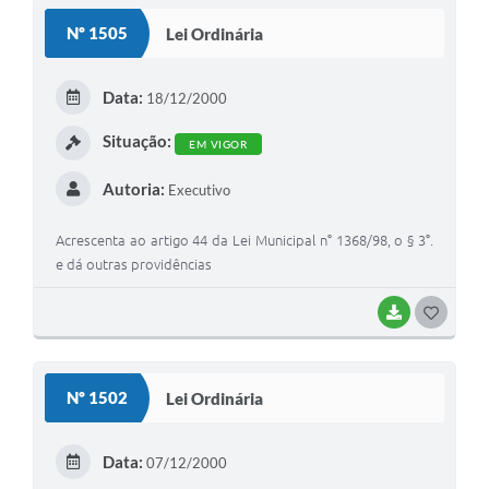
S
Nº 1505
Lei Ordinária
T
E
Data:
18/12/2000
I
Situação:
EM VIGOR
Autoria:
Executivo
Acrescenta ao artigo 44 da Lei Municipal n° 1368/98, o § 3°.
e dá outras providências
BAIXAR
G
O
S
Nº 1502
Lei Ordinária
T
E
Data:
07/12/2000
I