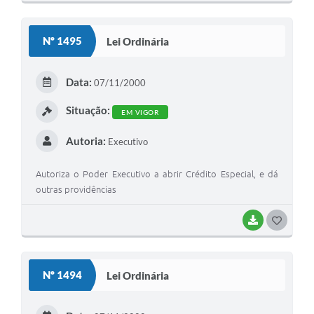
O
S
Nº 1495
Lei Ordinária
T
E
Data:
07/11/2000
I
Situação:
EM VIGOR
Autoria:
Executivo
Autoriza o Poder Executivo a abrir Crédito Especial, e dá
outras providências
BAIXAR
G
O
S
Nº 1494
Lei Ordinária
T
E