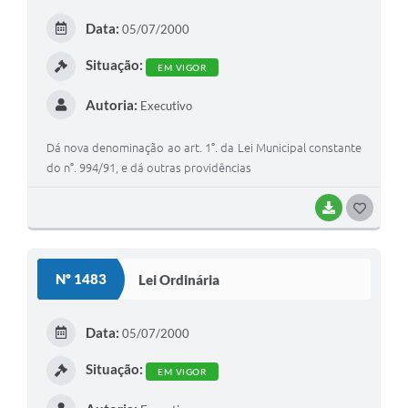
E
Data:
05/07/2000
I
Situação:
EM VIGOR
Autoria:
Executivo
Dá nova denominação ao art. 1°. da Lei Municipal constante
do n°. 994/91, e dá outras providências
BAIXAR
G
O
S
Nº 1483
Lei Ordinária
T
E
Data:
05/07/2000
I
Situação:
EM VIGOR