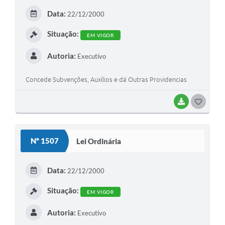
E
Data:
22/12/2000
I
Situação:
EM VIGOR
Autoria:
Executivo
Concede Subvenções, Auxílios e dá Outras Providencias
BAIXAR
G
O
S
Nº 1507
Lei Ordinária
T
E
Data:
22/12/2000
I
Situação:
EM VIGOR
Autoria:
Executivo