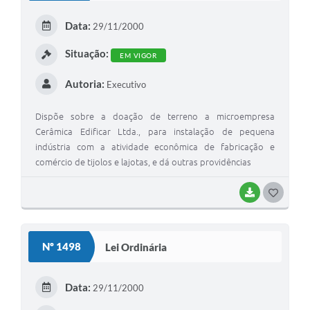
E
Data:
29/11/2000
I
Situação:
EM VIGOR
Autoria:
Executivo
Dispõe sobre a doação de terreno a microempresa
Cerâmica Edificar Ltda., para instalação de pequena
indústria com a atividade econômica de fabricação e
comércio de tijolos e lajotas, e dá outras providências
BAIXAR
G
O
S
Nº 1498
Lei Ordinária
T
E
Data:
29/11/2000
I