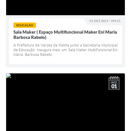
02 DEZ 2025 - 09h15
EDUCAÇÃO
Sala Maker ( Espaço Multifuncional Maker Eni Maria
Barbosa Rabelo)
A Prefeitura de Várzea da Palma junto a Secretaria Municipal
de Educação inaugura mais um Sala Maker Multifuncional Eni
Maria Barbosa Rabelo.
DEZ
01