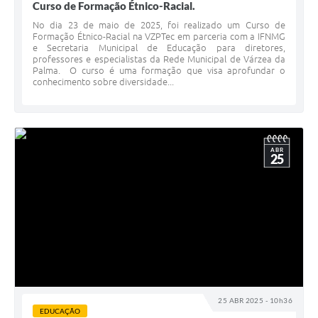
Curso de Formação Étnico-Racial.
No dia 23 de maio de 2025, foi realizado um Curso de
Formação Étnico-Racial na VZPTec em parceria com a IFNMG
e Secretaria Municipal de Educação para diretores,
professores e especialistas da Rede Municipal de Várzea da
Palma. O curso é uma formação que visa aprofundar o
conhecimento sobre diversidade...
ABR
25
25 ABR 2025 - 10h36
EDUCAÇÃO