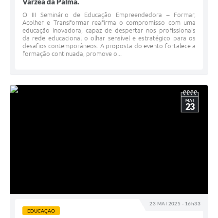
Várzea da Palma.
O III Seminário de Educação Empreendedora – Formar,
Acolher e Transformar reafirma o compromisso com uma
educação inovadora, capaz de despertar nos profissionais
da rede educacional o olhar sensível e estratégico para os
desafios contemporâneos. A proposta do evento fortalece a
formação continuada, promove o...
MAI
23
23 MAI 2025 - 16h33
EDUCAÇÃO