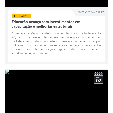
20 FEV 2026 - 09h27
EDUCAÇÃO
Educação avança com investimentos em
capacitação e melhorias estruturais.
A Secretaria Municipal de Educação deu continuidade, no dia
20, a uma série de ações estratégicas voltadas ao
fortalecimento da qualidade do ensino na rede municipal.
Entre as principais iniciativas está a capacitação contínua dos
profissionais da educação, garantindo mais preparo,
atualização e valorização...
DEZ
02