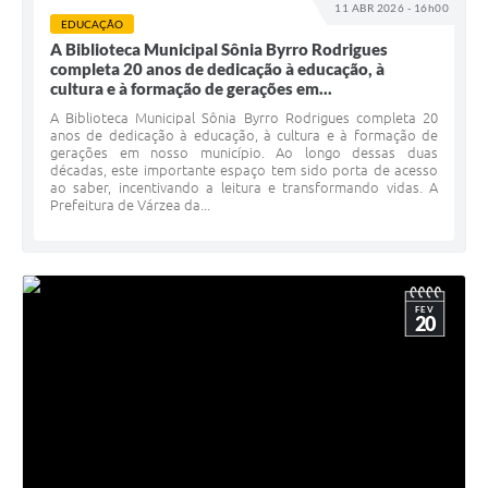
11 ABR 2026 - 16h00
Secretarias
EDUCAÇÃO
A Biblioteca Municipal Sônia Byrro Rodrigues
Projetos
completa 20 anos de dedicação à educação, à
cultura e à formação de gerações em...
Contas Públicas
A Biblioteca Municipal Sônia Byrro Rodrigues completa 20
anos de dedicação à educação, à cultura e à formação de
Legislação
gerações em nosso município. Ao longo dessas duas
décadas, este importante espaço tem sido porta de acesso
Links
ao saber, incentivando a leitura e transformando vidas. A
Prefeitura de Várzea da...
Serviços Online
Telefones Úteis
FEV
Enquete
20
Agenda
Diário Oficial
Emprega