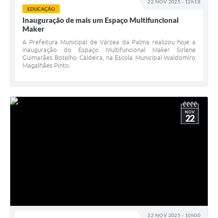
22 NOV 2025 - 12h18
EDUCAÇÃO
Inauguração de mais um Espaço Multifuncional
Maker
A Prefeitura Municipal de Várzea da Palma realizou hoje a
inauguração do Espaço Multifuncional Maker Sirlene
Guimarães Botelho Caldeira, na Escola Municipal Waldomiro
Magalhães Pinto.
NOV
22
22 NOV 2025 - 10h00