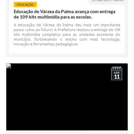
20 ABR 2026 - 08h48
EDUCAÇÃO
A Prefeitura
Educação de Várzea da Palma avança com entrega
de 109 kits multimídia para as escolas.
A Nossa Cidade
A educação de Várzea da Palma deu mais um importante
passo rumo ao futuro! A Prefeitura realizou a entrega de 109
Enfrentando o COVID-19
kits multimídia completos para as unidades escolares do
município, fortalecendo o ensino com mais tecnologia,
inovação e ferramentas pedagógicas.
Contratos
Audiências Públicas
Arquivos para Download
ABR
11
Carta de Serviços
Notícias
Turismo
Obras
Galeria de Vídeos