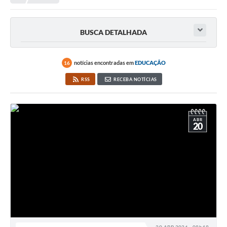
Empresas
Cidadão
BUSCA DETALHADA
Publicações
Servidor
notícias encontradas em
EDUCAÇÃO
16
RSS
RECEBA NOTÍCIAS
Transparência
SIC
ABR
Ouvidoria
20
COVID-19
Patrimônio Cultural
Lei Aldir Blanc
Contato
Editais