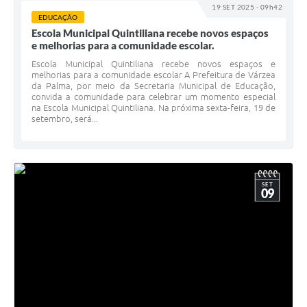
19 SET 2025 - 09h42
EDUCAÇÃO
Escola Municipal Quintiliana recebe novos espaços
e melhorias para a comunidade escolar.
Escola Municipal Quintiliana recebe novos espaços e
melhorias para a comunidade escolar A Prefeitura de Várzea
da Palma, por meio da Secretaria Municipal de Educação,
convida a comunidade para celebrar um momento especial
na Escola Municipal Quintiliana. Na próxima sexta-feira, 19 de
setembro, será...
SET
09