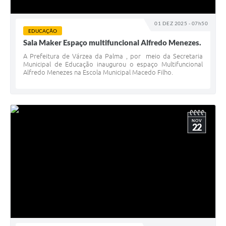
01 DEZ 2025 - 07h50
EDUCAÇÃO
Sala Maker Espaço multifuncional Alfredo Menezes.
A Prefeitura de Várzea da Palma , por meio da Secretaria
Municipal de Educação inaugurou o espaço Multifuncional
Alfredo Menezes na Escola Municipal Macedo Filho.
NOV
22