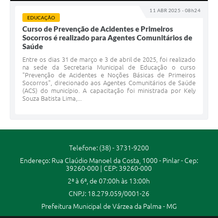
11 ABR 2025 - 08h24
EDUCAÇÃO
Curso de Prevenção de Acidentes e Primeiros
Socorros é realizado para Agentes Comunitários de
Saúde
Entre os dias 31 de março e 3 de abril de 2025, foi realizado
na sede da Secretaria Municipal de Educação o curso
"Prevenção de Acidentes e Noções Básicas de Primeiros
Socorros", direcionado aos Agentes Comunitários de Saúde
(ACS) do município. A capacitação foi ministrada por Kely
Souza Batista Lima,...
Telefone: (38) - 3731-9200
Endereço: Rua Claúdio Manoel da Costa, 1000 - Pinlar - Cep:
39260-000 | CEP: 39260-000
2ª à 6ª, de 07:00h às 13:00h
CNPJ: 18.279.059/0001-26
Prefeitura Municipal de Várzea da Palma - MG