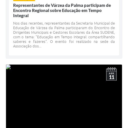
Representantes de Várzea da Palma participam de
Encontro Regional sobre Educação em Tempo
Integral
Nos dias recentes, representantes da Secretaria Municipal de
Educação de Várzea da Palma participaram do Encontro de
Dirigentes Municipais e Gestores Escolares da Área SUDENE,
com o tema: "Educação em Tempo Integral: compartilhando
saberes e fazeres". O evento foi realizado na sede da
Associação dos...
ABR
11