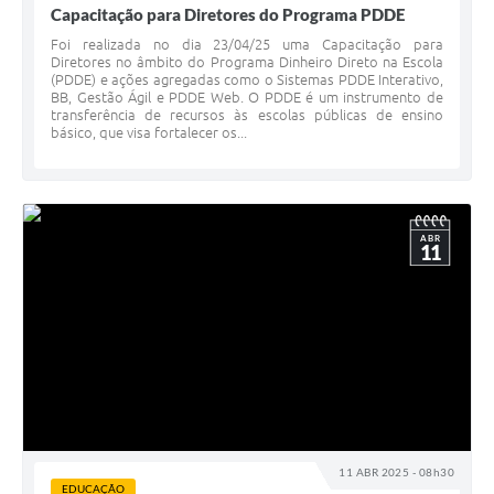
Capacitação para Diretores do Programa PDDE
Foi realizada no dia 23/04/25 uma Capacitação para
Diretores no âmbito do Programa Dinheiro Direto na Escola
(PDDE) e ações agregadas como o Sistemas PDDE Interativo,
BB, Gestão Ágil e PDDE Web. O PDDE é um instrumento de
transferência de recursos às escolas públicas de ensino
básico, que visa fortalecer os...
ABR
11
11 ABR 2025 - 08h30
EDUCAÇÃO