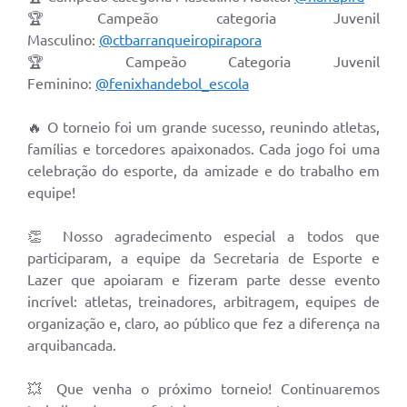
Secretarias
🏆Campeão categoria Juvenil
Masculino:
@ctbarranqueiropirapora
Projetos
🏆 Campeão Categoria Juvenil
Feminino:
@fenixhandebol_escola
Contas Públicas
Legislação
🔥 O torneio foi um grande sucesso, reunindo atletas,
famílias e torcedores apaixonados. Cada jogo foi uma
Links
celebração do esporte, da amizade e do trabalho em
equipe!
Serviços Online
Telefones Úteis
👏 Nosso agradecimento especial a todos que
participaram, a equipe da Secretaria de Esporte e
Enquete
Lazer que apoiaram e fizeram parte desse evento
Agenda
incrível: atletas, treinadores, arbitragem, equipes de
organização e, claro, ao público que fez a diferença na
Diário Oficial
arquibancada.
Emprega
💥 Que venha o próximo torneio! Continuaremos