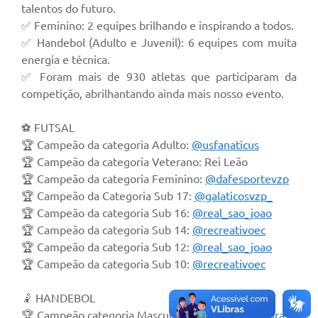
talentos do futuro.
A Prefeitura
✅ Feminino: 2 equipes brilhando e inspirando a todos.
✅ Handebol (Adulto e Juvenil): 6 equipes com muita
A Nossa Cidade
energia e técnica.
✅ Foram mais de 930 atletas que participaram da
Enfrentando o COVID-19
competição, abrilhantando ainda mais nosso evento.
Contratos
⚽️ FUTSAL
Audiências Públicas
🏆 Campeão da categoria Adulto:
@usfanaticus
🏆 Campeão da categoria Veterano: Rei Leão
Arquivos para Download
🏆 Campeão da categoria Feminino:
@dafesportevzp
Carta de Serviços
🏆 Campeão da Categoria Sub 17:
@galaticosvzp_
🏆 Campeão da categoria Sub 16:
@real_sao_joao
Notícias
🏆 Campeão da categoria Sub 14:
@recreativoec
Turismo
🏆 Campeão da categoria Sub 12:
@real_sao_joao
🏆 Campeão da categoria Sub 10:
@recreativoec
Obras
🤾 HANDEBOL
Galeria de Vídeos
🏆 Campeão categoria Masculino Adulto:
@handpira