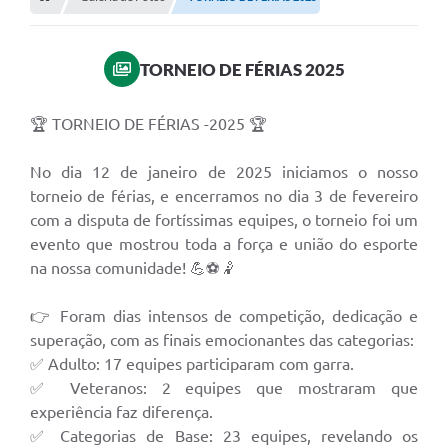
Empresas
Cidadão
TORNEIO DE FÉRIAS 2025
Publicações
Servidor
🏆 TORNEIO DE FÉRIAS -2025 🏆
Transparência
No dia 12 de janeiro de 2025 iniciamos o nosso
torneio de férias, e encerramos no dia 3 de fevereiro
SIC
com a disputa de fortíssimas equipes, o torneio foi um
Ouvidoria
evento que mostrou toda a força e união do esporte
na nossa comunidade! 💪⚽🤾
COVID-19
👉 Foram dias intensos de competição, dedicação e
Patrimônio Cultural
superação, com as finais emocionantes das categorias:
Lei Aldir Blanc
✅ Adulto: 17 equipes participaram com garra.
✅ Veteranos: 2 equipes que mostraram que
Contato
experiência faz diferença.
✅ Categorias de Base: 23 equipes, revelando os
Editais