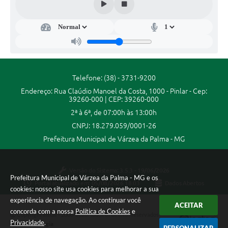
Secr
etar
ia
de
Ad
mini
stra
Telefone: (38) - 3731-9200
ção
Endereço: Rua Claúdio Manoel da Costa, 1000 - Pinlar - Cep:
e
39260-000 | CEP: 39260-000
Fina
nça
2ª à 6ª, de 07:00h às 13:00h
s
CNPJ: 18.279.059/0001-26
Jaim
e de
Prefeitura Municipal de Várzea da Palma - MG
Souz
a
Versão do Sistema:
3.5.3 - 19/06/2026
Prefeitura Municipal de Várzea da Palma - MG e os
Portal atualizado em:
05/08/2026 18:03
Dados Abertos
cookies: nosso site usa cookies para melhorar a sua
experiência de navegação. Ao continuar você
ACEITAR
concorda com a nossa
Política de Cookies
e
Copyright Instar - 2006-2026. Todos os direitos reservados -
Privacidade
.
Instar Tecnologia