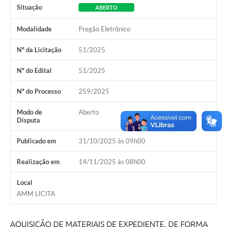
Situação
ABERTO
A Prefeitura
Modalidade
Pregão Eletrônico
A Nossa Cidade
Nº da Licitação
51/2025
Enfrentando o COVID-19
Nº do Edital
51/2025
Contratos
Nº do Processo
259/2025
Audiências Públicas
Modo de
Aberto
Arquivos para Download
Disputa
Carta de Serviços
Publicado em
31/10/2025 às 09h00
Notícias
Realização em
14/11/2025 às 08h00
Turismo
Local
AMM LICITA
Obras
Galeria de Vídeos
AQUISIÇÃO DE MATERIAIS DE EXPEDIENTE, DE FORMA