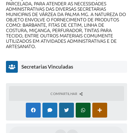
PARCELADA, PARA ATENDER AS NECESSIDADES
Secretarias
ADMINISTRATIVAS DAS DIVERSAS SECRETARIAS
MUNICIPAIS DE VÁRZEA DA PALMA MG. A NATUREZA DO
Projetos
OBJETO ENVOLVE O FORNECIMENTO DE PRODUTOS
COMO: BARBANTE, FITAS DE CETIM, LINHA DE
Contas Públicas
COSTURA, MIÇANGA, PERFURADOR, TINTAS PARA
TECIDO, ENTRE OUTROS MATERIAIS COMUMENTE
Legislação
UTILIZADOS EM ATIVIDADES ADMINISTRATIVAS E DE
ARTESANATO.
Links
Serviços Online
Secretarias Vinculadas
Telefones Úteis
Enquete
COMPARTILHAR
Agenda
Diário Oficial
Emprega