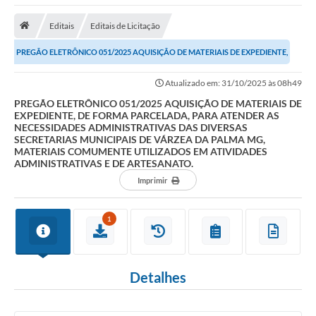
Empresas
Editais
Editais de Licitação
Cidadão
PREGÃO ELETRÔNICO 051/2025 AQUISIÇÃO DE MATERIAIS DE EXPEDIENTE,
Publicações
DE FORMA PARCELADA, PARA ATENDER AS...
Atualizado em: 31/10/2025 às 08h49
Servidor
PREGÃO ELETRÔNICO 051/2025 AQUISIÇÃO DE MATERIAIS DE
Transparência
EXPEDIENTE, DE FORMA PARCELADA, PARA ATENDER AS
NECESSIDADES ADMINISTRATIVAS DAS DIVERSAS
SECRETARIAS MUNICIPAIS DE VÁRZEA DA PALMA MG,
SIC
MATERIAIS COMUMENTE UTILIZADOS EM ATIVIDADES
ADMINISTRATIVAS E DE ARTESANATO.
Ouvidoria
Imprimir
COVID-19
1
Patrimônio Cultural
Lei Aldir Blanc
Detalhes
Contato
Editais