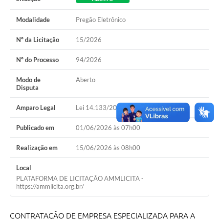
A Prefeitura
Modalidade
Pregão Eletrônico
A Nossa Cidade
Nº da Licitação
15/2026
Enfrentando o COVID-19
Nº do Processo
94/2026
Contratos
Modo de
Aberto
Disputa
Audiências Públicas
Amparo Legal
Lei 14.133/2021, Art 28, I
Arquivos para Download
Publicado em
01/06/2026 às 07h00
Carta de Serviços
Realização em
15/06/2026 às 08h00
Notícias
Local
Turismo
PLATAFORMA DE LICITAÇÃO AMMLICITA -
https://ammlicita.org.br/
Obras
Galeria de Vídeos
CONTRATAÇÃO DE EMPRESA ESPECIALIZADA PARA A