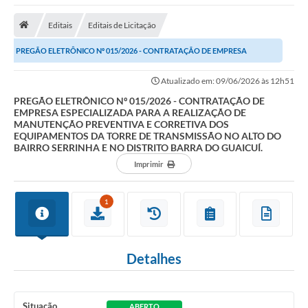
Empresas
Editais
Editais de Licitação
Cidadão
PREGÃO ELETRÔNICO Nº 015/2026 - CONTRATAÇÃO DE EMPRESA
Publicações
ESPECIALIZADA PARA A REALIZAÇÃO DE MANUTENÇÃO...
Atualizado em: 09/06/2026 às 12h51
Servidor
PREGÃO ELETRÔNICO Nº 015/2026 - CONTRATAÇÃO DE
Transparência
EMPRESA ESPECIALIZADA PARA A REALIZAÇÃO DE
MANUTENÇÃO PREVENTIVA E CORRETIVA DOS
EQUIPAMENTOS DA TORRE DE TRANSMISSÃO NO ALTO DO
SIC
BAIRRO SERRINHA E NO DISTRITO BARRA DO GUAICUÍ.
Imprimir
Ouvidoria
COVID-19
1
Patrimônio Cultural
Lei Aldir Blanc
Detalhes
Contato
Editais
Situação
ABERTO