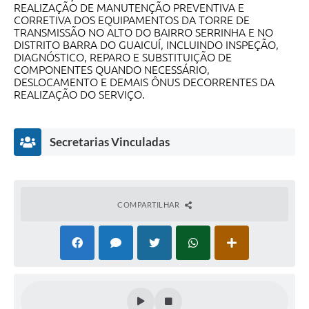
REALIZAÇÃO DE MANUTENÇÃO PREVENTIVA E
Secretarias
CORRETIVA DOS EQUIPAMENTOS DA TORRE DE
TRANSMISSÃO NO ALTO DO BAIRRO SERRINHA E NO
Projetos
DISTRITO BARRA DO GUAICUÍ, INCLUINDO INSPEÇÃO,
DIAGNÓSTICO, REPARO E SUBSTITUIÇÃO DE
Contas Públicas
COMPONENTES QUANDO NECESSÁRIO,
DESLOCAMENTO E DEMAIS ÔNUS DECORRENTES DA
Legislação
REALIZAÇÃO DO SERVIÇO.
Links
Secretarias Vinculadas
Serviços Online
Telefones Úteis
Enquete
COMPARTILHAR
Agenda
Diário Oficial
Emprega