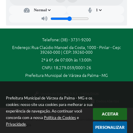
Secr
etar
ia
de
Ad
mini
stra
Telefone: (38) - 3731-9200
ção
Endereço: Rua Claúdio Manoel da Costa, 1000 - Pinlar - Cep:
e
39260-000 | CEP: 39260-000
Fina
nça
2ª à 6ª, de 07:00h às 13:00h
s
CNPJ: 18.279.059/0001-26
Jaim
e de
Prefeitura Municipal de Várzea da Palma - MG
Souz
a
Versão do Sistema:
3.5.3 - 19/06/2026
Prefeitura Municipal de Várzea da Palma - MG e os
Portal atualizado em:
06/08/2026 12:10
Dados Abertos
cookies: nosso site usa cookies para melhorar a sua
experiência de navegação. Ao continuar você
ACEITAR
concorda com a nossa
Política de Cookies
e
Copyright Instar - 2006-2026. Todos os direitos reservados -
Privacidade
.
Instar Tecnologia
PERSONALIZAR