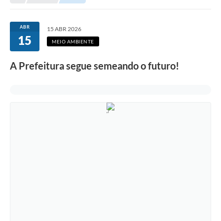
Empresas
Cidadão
ABR
15 ABR 2026
15
Publicações
MEIO AMBIENTE
Servidor
A Prefeitura segue semeando o futuro!
Transparência
SIC
Ouvidoria
COVID-19
Patrimônio Cultural
Lei Aldir Blanc
Contato
Editais