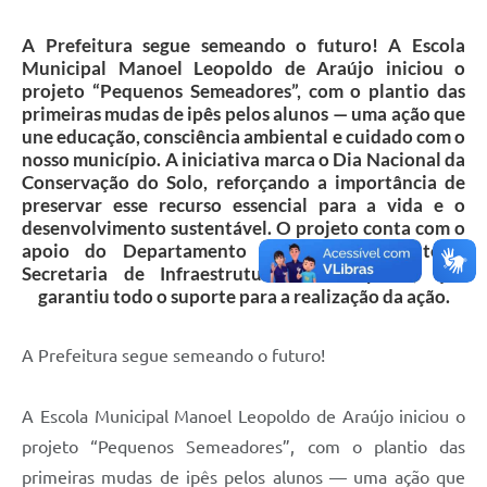
Secretarias
A Prefeitura segue semeando o futuro! A Escola
Projetos
Municipal Manoel Leopoldo de Araújo iniciou o
projeto “Pequenos Semeadores”, com o plantio das
Contas Públicas
primeiras mudas de ipês pelos alunos — uma ação que
une educação, consciência ambiental e cuidado com o
Legislação
nosso município. A iniciativa marca o Dia Nacional da
Conservação do Solo, reforçando a importância de
Links
preservar esse recurso essencial para a vida e o
desenvolvimento sustentável. O projeto conta com o
Serviços Online
apoio do Departamento de Meio Ambiente e
Secretaria de Infraestrutura e Transporte, que
Telefones Úteis
garantiu todo o suporte para a realização da ação.
Enquete
A Prefeitura segue semeando o futuro!
Agenda
Diário Oficial
A Escola Municipal Manoel Leopoldo de Araújo iniciou o
Emprega
projeto “Pequenos Semeadores”, com o plantio das
primeiras mudas de ipês pelos alunos — uma ação que