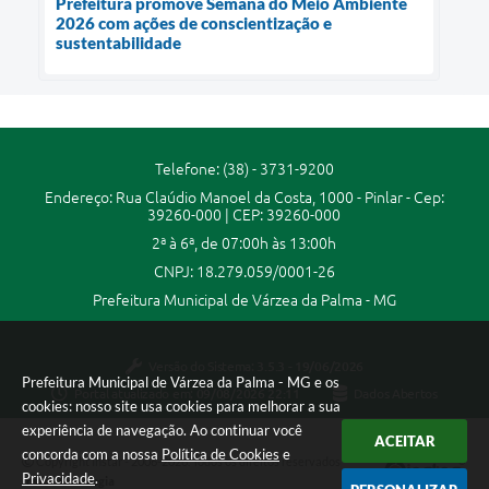
Prefeitura promove Semana do Meio Ambiente
2026 com ações de conscientização e
sustentabilidade
Telefone: (38) - 3731-9200
Endereço: Rua Claúdio Manoel da Costa, 1000 - Pinlar - Cep:
39260-000 | CEP: 39260-000
2ª à 6ª, de 07:00h às 13:00h
CNPJ: 18.279.059/0001-26
Prefeitura Municipal de Várzea da Palma - MG
Versão do Sistema:
3.5.3 - 19/06/2026
Prefeitura Municipal de Várzea da Palma - MG e os
Portal atualizado em:
09/08/2026 22:11
Dados Abertos
cookies: nosso site usa cookies para melhorar a sua
experiência de navegação. Ao continuar você
ACEITAR
concorda com a nossa
Política de Cookies
e
Copyright Instar - 2006-2026. Todos os direitos reservados -
Privacidade
.
Instar Tecnologia