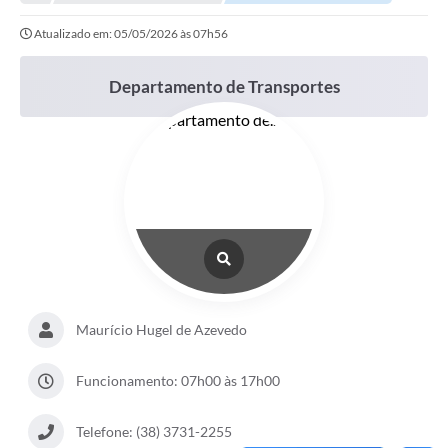
Empresas
Atualizado em: 05/05/2026 às 07h56
Cidadão
Publicações
Departamento de Transportes
Servidor
Transparência
SIC
Ouvidoria
COVID-19
Patrimônio Cultural
Maurício Hugel de Azevedo
Lei Aldir Blanc
Funcionamento: 07h00 às 17h00
Contato
Telefone: (38) 3731-2255
Editais