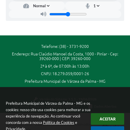
Secretarias
Projetos
Contas Públicas
Legislação
Telefone: (38) - 3731-9200
Links
Endereço: Rua Claúdio Manoel da Costa, 1000 - Pinlar - Cep:
39260-000 | CEP: 39260-000
Serviços Online
2ª à 6ª, de 07:00h às 13:00h
Telefones Úteis
CNPJ: 18.279.059/0001-26
Prefeitura Municipal de Várzea da Palma - MG
Enquete
Agenda
Versão do Sistema:
3.5.3 - 19/06/2026
Prefeitura Municipal de Várzea da Palma - MG e os
Portal atualizado em:
06/08/2026 12:10
Dados Abertos
Diário Oficial
cookies: nosso site usa cookies para melhorar a sua
experiência de navegação. Ao continuar você
Emprega
ACEITAR
concorda com a nossa
Política de Cookies
e
Copyright Instar - 2006-2026. Todos os direitos reservados -
Privacidade
.
Instar Tecnologia