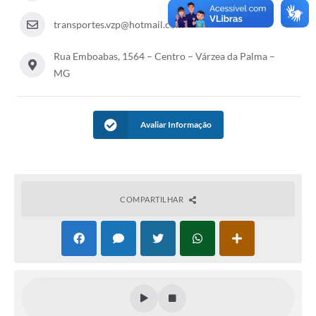
A Prefeitura
transportes.vzp@hotmail.com
A Nossa Cidade
Rua Emboabas, 1564 – Centro – Várzea da Palma –
MG
Enfrentando o COVID-19
Contratos
Avaliar Informação
Audiências Públicas
Arquivos para Download
Carta de Serviços
COMPARTILHAR
Notícias
Turismo
Obras
Galeria de Vídeos