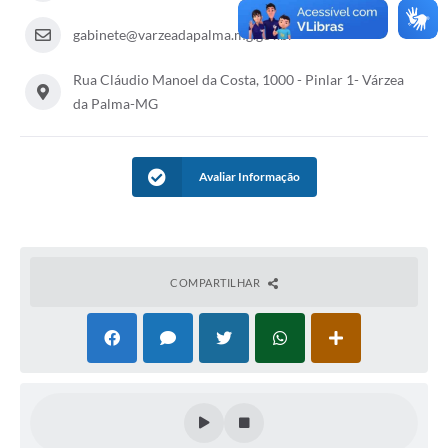
A Prefeitura
gabinete@varzeadapalma.mg.gov.br
A Nossa Cidade
Rua Cláudio Manoel da Costa, 1000 - Pinlar 1- Várzea
da Palma-MG
Enfrentando o COVID-19
Contratos
Avaliar Informação
Audiências Públicas
Arquivos para Download
Carta de Serviços
COMPARTILHAR
Notícias
Turismo
Obras
Galeria de Vídeos