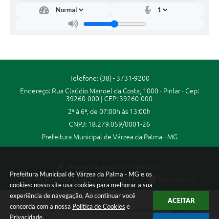
Secretarias
Projetos
Contas Públicas
Legislação
Telefone: (38) - 3731-9200
Links
Endereço: Rua Claúdio Manoel da Costa, 1000 - Pinlar - Cep:
39260-000 | CEP: 39260-000
Serviços Online
2ª à 6ª, de 07:00h às 13:00h
Telefones Úteis
CNPJ: 18.279.059/0001-26
Prefeitura Municipal de Várzea da Palma - MG
Enquete
Agenda
Versão do Sistema:
3.5.3 - 19/06/2026
Prefeitura Municipal de Várzea da Palma - MG e os
Portal atualizado em:
06/08/2026 12:10
Dados Abertos
Diário Oficial
cookies: nosso site usa cookies para melhorar a sua
experiência de navegação. Ao continuar você
Emprega
ACEITAR
concorda com a nossa
Política de Cookies
e
Copyright Instar - 2006-2026. Todos os direitos reservados -
Privacidade
.
Instar Tecnologia