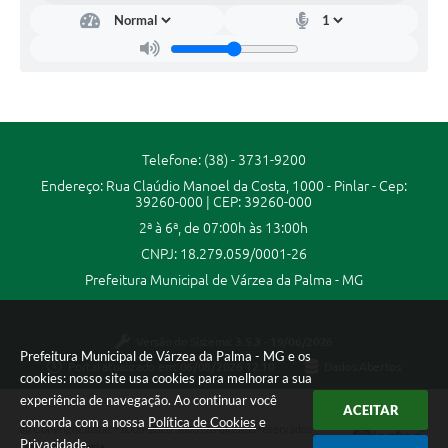
Secretarias
Projetos
Contas Públicas
Legislação
Telefone: (38) - 3731-9200
Links
Endereço: Rua Claúdio Manoel da Costa, 1000 - Pinlar - Cep:
39260-000 | CEP: 39260-000
Serviços Online
2ª à 6ª, de 07:00h às 13:00h
Telefones Úteis
CNPJ: 18.279.059/0001-26
Prefeitura Municipal de Várzea da Palma - MG
Enquete
Agenda
Versão do Sistema:
3.5.3 - 19/06/2026
Prefeitura Municipal de Várzea da Palma - MG e os
Portal atualizado em:
06/08/2026 12:10
Dados Abertos
Diário Oficial
cookies: nosso site usa cookies para melhorar a sua
experiência de navegação. Ao continuar você
Emprega
ACEITAR
concorda com a nossa
Política de Cookies
e
Copyright Instar - 2006-2026. Todos os direitos reservados -
Privacidade
.
Instar Tecnologia