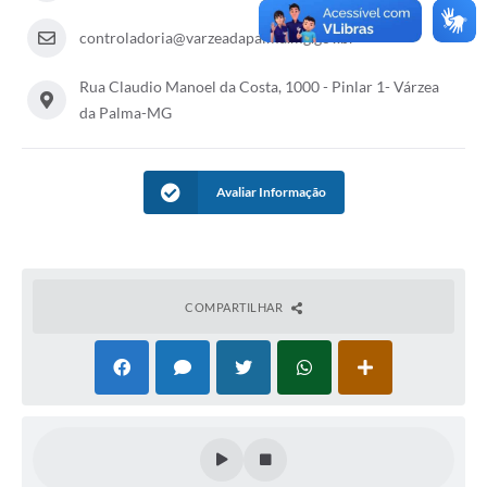
A Prefeitura
controladoria@varzeadapalma.mg.gov.br
A Nossa Cidade
Rua Claudio Manoel da Costa, 1000 - Pinlar 1- Várzea
da Palma-MG
Enfrentando o COVID-19
Contratos
Avaliar Informação
Audiências Públicas
Arquivos para Download
Carta de Serviços
COMPARTILHAR
Notícias
Turismo
Obras
Galeria de Vídeos