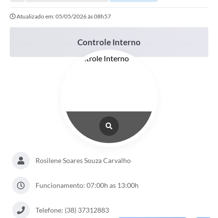
Empresas
Atualizado em: 05/05/2026 às 08h57
Cidadão
Publicações
Controle Interno
Servidor
Transparência
SIC
Ouvidoria
COVID-19
Patrimônio Cultural
Rosilene Soares Souza Carvalho
Lei Aldir Blanc
Funcionamento: 07:00h as 13:00h
Contato
Telefone: (38) 37312883
Editais