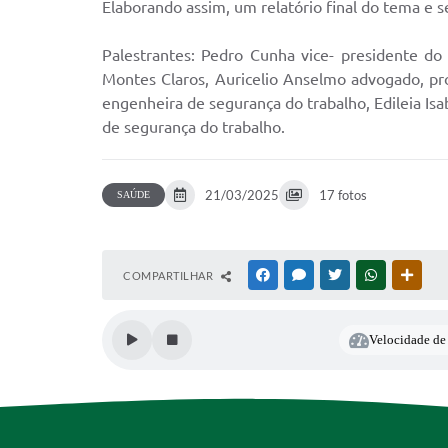
Elaborando assim, um relatório final do tema e s
Palestrantes: Pedro Cunha vice- presidente do
Montes Claros, Auricelio Anselmo advogado, pr
engenheira de segurança do trabalho, Edileia Is
de segurança do trabalho.
21/03/2025
17 fotos
SAÚDE
COMPARTILHAR
FACEBOOK
MESSENGER
TWITTER
WHATSAPP
OUTR
Velocidade de 