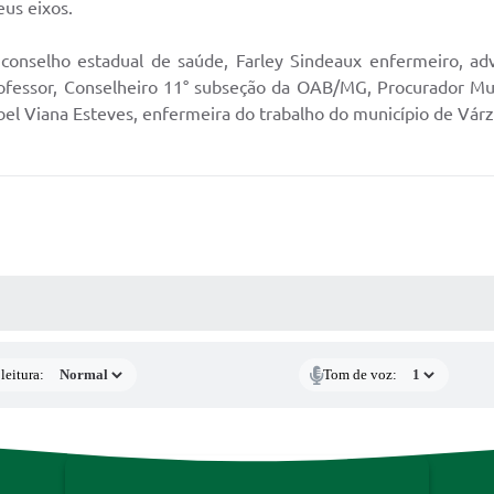
eus eixos.
 conselho estadual de saúde, Farley Sindeaux enfermeiro, a
ofessor, Conselheiro 11° subseção da OAB/MG, Procurador Muni
abel Viana Esteves, enfermeira do trabalho do município de Vá
AS MÍDIAS
leitura:
Tom de voz: