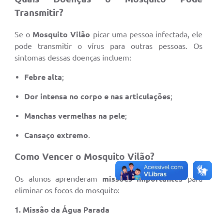
Secretarias
Transmitir?
Projetos
Se o
Mosquito Vilão
picar uma pessoa infectada, ele
pode transmitir o vírus para outras pessoas. Os
Contas Públicas
sintomas dessas doenças incluem:
Legislação
Febre alta
;
Links
Dor intensa no corpo e nas articulações
;
Serviços Online
Manchas vermelhas na pele
;
Telefones Úteis
Cansaço extremo
.
Enquete
Como Vencer o Mosquito Vilão?
Agenda
Os alunos aprenderam
missões importantes
para
Diário Oficial
eliminar os focos do mosquito:
Emprega
1. Missão da Água Parada