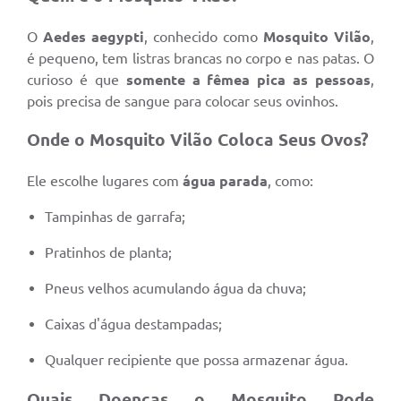
A Prefeitura
O
Aedes aegypti
, conhecido como
Mosquito Vilão
,
é pequeno, tem listras brancas no corpo e nas patas. O
A Nossa Cidade
curioso é que
somente a fêmea pica as pessoas
,
pois precisa de sangue para colocar seus ovinhos.
Enfrentando o COVID-19
Contratos
Onde o Mosquito Vilão Coloca Seus Ovos?
Audiências Públicas
Ele escolhe lugares com
água parada
, como:
Arquivos para Download
Tampinhas de garrafa;
Carta de Serviços
Pratinhos de planta;
Notícias
Pneus velhos acumulando água da chuva;
Turismo
Caixas d'água destampadas;
Obras
Qualquer recipiente que possa armazenar água.
Galeria de Vídeos
Quais Doenças o Mosquito Pode