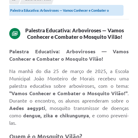
Empresas
Palestra Educativa: Arboviroses — Vamos Conhecer e Combater o
Cidadão
Mosquito...
Publicações
Palestra Educativa: Arboviroses — Vamos
Conhecer e Combater o Mosquito Vilão!
Servidor
Transparência
Palestra Educativa: Arboviroses — Vamos
Conhecer e Combater o Mosquito Vilão!
SIC
Na manhã do dia 25 de março de 2025, a Escola
Ouvidoria
Municipal João Monteiro de Morais recebeu uma
palestra educativa sobre arboviroses, com o tema:
COVID-19
"Vamos Conhecer e Combater o Mosquito Vilão!"
.
Patrimônio Cultural
Durante o encontro, os alunos aprenderam sobre o
Aedes aegypti
, mosquito transmissor de doenças
Lei Aldir Blanc
como
dengue, zika e chikungunya
, e como preveni-
las.
Contato
Quem é o Mosquito Vilão?
Editais