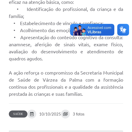
eficaz na atenção básica, como:
• Identificação do profissional, da criança e da
A Prefeitura
família;
A Nossa Cidade
• Estabelecimento de vínculo e confiança;
• Acolhimento das emoções;
Enfrentando o COVID-19
• Apresentação do conteúdo cognitivo da consulta:
anamnese, aferição de sinais vitais, exame físico,
Contratos
avaliação do desenvolvimento e atendimento de
Audiências Públicas
quadros agudos.
Arquivos para Download
A ação reforça o compromisso da Secretaria Municipal
Carta de Serviços
de Saúde de Várzea da Palma com a formação
contínua dos profissionais e a qualidade da assistência
Notícias
prestada às crianças e suas famílias.
Turismo
Obras
10/10/2025
3 fotos
SAÚDE
Galeria de Vídeos