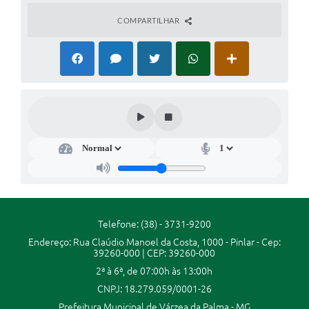
Secretarias
COMPARTILHAR
Projetos
Contas Públicas
Legislação
Links
Serviços Online
Telefones Úteis
Enquete
Telefone: (38) - 3731-9200
Agenda
Endereço: Rua Claúdio Manoel da Costa, 1000 - Pinlar - Cep:
39260-000 | CEP: 39260-000
Diário Oficial
2ª à 6ª, de 07:00h às 13:00h
Emprega
CNPJ: 18.279.059/0001-26
Prefeitura Municipal de Várzea da Palma - MG