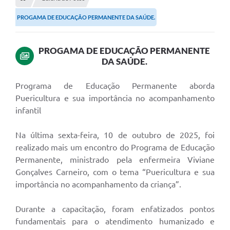
Empresas
PROGAMA DE EDUCAÇÃO PERMANENTE DA SAÚDE.
Cidadão
Publicações
PROGAMA DE EDUCAÇÃO PERMANENTE
DA SAÚDE.
Servidor
Transparência
Programa de Educação Permanente aborda
Puericultura e sua importância no acompanhamento
SIC
infantil
Ouvidoria
Na última sexta-feira, 10 de outubro de 2025, foi
COVID-19
realizado mais um encontro do Programa de Educação
Permanente, ministrado pela enfermeira Viviane
Patrimônio Cultural
Gonçalves Carneiro, com o tema “Puericultura e sua
importância no acompanhamento da criança”.
Lei Aldir Blanc
Contato
Durante a capacitação, foram enfatizados pontos
fundamentais para o atendimento humanizado e
Editais