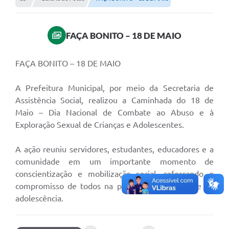
Empresas
Cidadão
FAÇA BONITO – 18 DE MAIO
Publicações
Servidor
FAÇA BONITO – 18 DE MAIO
Transparência
A Prefeitura Municipal, por meio da Secretaria de
Assistência Social, realizou a Caminhada do 18 de
SIC
Maio – Dia Nacional de Combate ao Abuso e à
Ouvidoria
Exploração Sexual de Crianças e Adolescentes.
COVID-19
A ação reuniu servidores, estudantes, educadores e a
comunidade em um importante momento de
Patrimônio Cultural
conscientização e mobilização social, reforçando o
Lei Aldir Blanc
compromisso de todos na proteção da infância e da
adolescência.
Contato
Editais