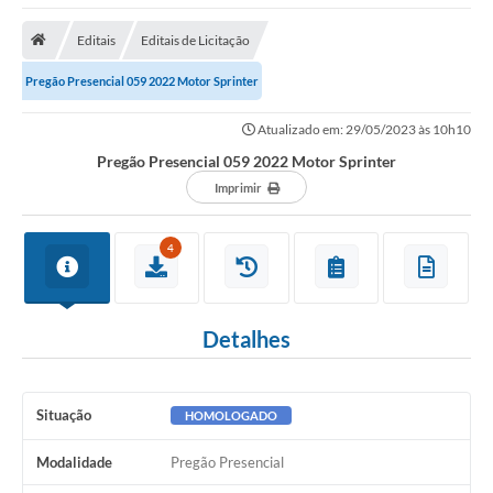
Empresas
Editais
Editais de Licitação
Cidadão
Pregão Presencial 059 2022 Motor Sprinter
Publicações
Atualizado em: 29/05/2023 às 10h10
Servidor
Pregão Presencial 059 2022 Motor Sprinter
Transparência
Imprimir
SIC
4
Ouvidoria
COVID-19
Detalhes
Patrimônio Cultural
Lei Aldir Blanc
Situação
HOMOLOGADO
Contato
Modalidade
Pregão Presencial
Editais