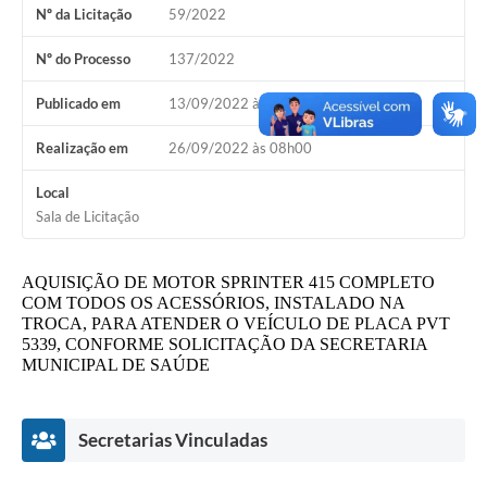
Nº da Licitação
59/2022
A Prefeitura
Nº do Processo
137/2022
A Nossa Cidade
Publicado em
13/09/2022 às 09h00
Enfrentando o COVID-19
Realização em
26/09/2022 às 08h00
Contratos
Local
Audiências Públicas
Sala de Licitação
Arquivos para Download
AQUISIÇÃO DE MOTOR SPRINTER 415 COMPLETO
Carta de Serviços
COM TODOS OS ACESSÓRIOS, INSTALADO NA
TROCA, PARA ATENDER O VEÍCULO DE PLACA PVT
Notícias
5339, CONFORME SOLICITAÇÃO DA SECRETARIA
MUNICIPAL DE SAÚDE
Turismo
Obras
Secretarias Vinculadas
Galeria de Vídeos