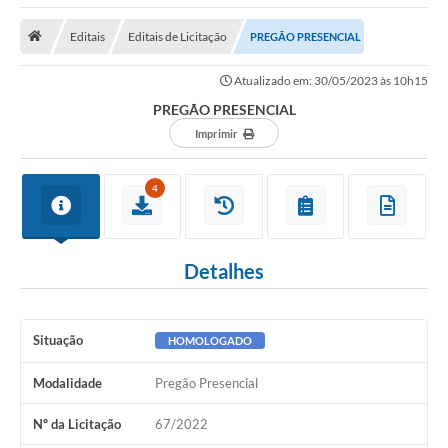
Empresas
Editais
Editais de Licitação
PREGÃO PRESENCIAL
Cidadão
Atualizado em: 30/05/2023 às 10h15
Publicações
PREGÃO PRESENCIAL
Servidor
Imprimir
Transparência
4
SIC
Ouvidoria
Detalhes
COVID-19
Patrimônio Cultural
Situação
HOMOLOGADO
Lei Aldir Blanc
Modalidade
Pregão Presencial
Contato
Nº da Licitação
67/2022
Editais