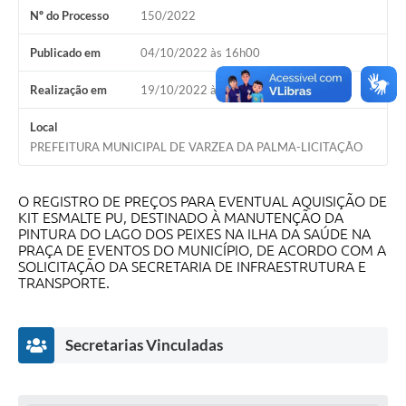
Nº do Processo
150/2022
A Prefeitura
Publicado em
04/10/2022 às 16h00
A Nossa Cidade
Realização em
19/10/2022 às 08h00
Enfrentando o COVID-19
Local
Contratos
PREFEITURA MUNICIPAL DE VARZEA DA PALMA-LICITAÇÃO
Audiências Públicas
O REGISTRO DE PREÇOS PARA EVENTUAL AQUISIÇÃO DE
Arquivos para Download
KIT ESMALTE PU, DESTINADO À MANUTENÇÃO DA
PINTURA DO LAGO DOS PEIXES NA ILHA DA SAÚDE NA
Carta de Serviços
PRAÇA DE EVENTOS DO MUNICÍPIO, DE ACORDO COM A
SOLICITAÇÃO DA SECRETARIA DE INFRAESTRUTURA E
Notícias
TRANSPORTE.
Turismo
Secretarias Vinculadas
Obras
Galeria de Vídeos