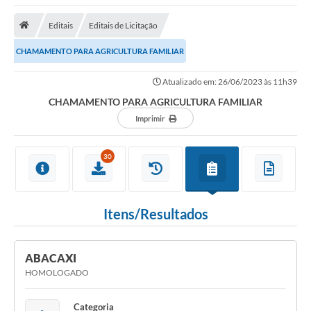
Empresas
Editais
Editais de Licitação
Cidadão
CHAMAMENTO PARA AGRICULTURA FAMILIAR
Publicações
Atualizado em: 26/06/2023 às 11h39
Servidor
CHAMAMENTO PARA AGRICULTURA FAMILIAR
Transparência
Imprimir
SIC
30
Ouvidoria
COVID-19
Itens/Resultados
Patrimônio Cultural
Lei Aldir Blanc
ABACAXI
HOMOLOGADO
Contato
Editais
Categoria