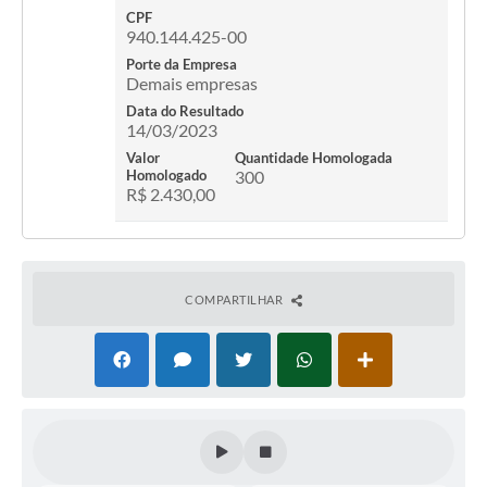
Secretarias
CPF
940.144.425-00
Projetos
Porte da Empresa
Demais empresas
Contas Públicas
Data do Resultado
14/03/2023
Legislação
Valor
Quantidade Homologada
Homologado
300
Links
R$ 2.430,00
Serviços Online
Telefones Úteis
COMPARTILHAR
Enquete
Agenda
Diário Oficial
Emprega