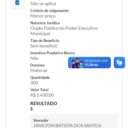
Não se aplica
A Prefeitura
Critério de Julgamento
Menor preço
A Nossa Cidade
Natureza Jurídica
Órgão Público do Poder Executivo
Enfrentando o COVID-19
Municipal
Tipo de Benefício
Contratos
Sem benefício
Incentivo Produtivo Básico
Audiências Públicas
Não
Domínio
Arquivos para Download
Material
Carta de Serviços
Quantidade
300
Notícias
Valor Total
R$ 2.430,00
Turismo
RESULTADO
S
Obras
Vencedor
Galeria de Vídeos
JANILTON BATISTA DOS SANTOS