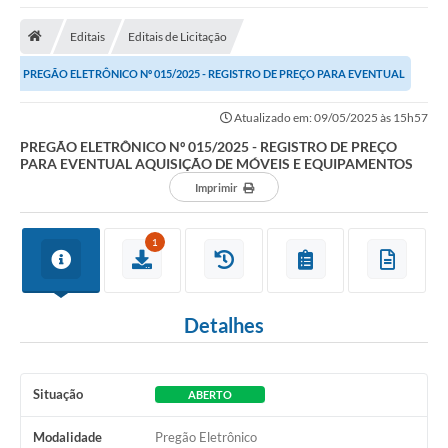
Empresas
Editais
Editais de Licitação
Cidadão
PREGÃO ELETRÔNICO Nº 015/2025 - REGISTRO DE PREÇO PARA EVENTUAL
Publicações
AQUISIÇÃO DE MÓVEIS E EQUIPAMENTOS
Atualizado em: 09/05/2025 às 15h57
Servidor
PREGÃO ELETRÔNICO Nº 015/2025 - REGISTRO DE PREÇO
Transparência
PARA EVENTUAL AQUISIÇÃO DE MÓVEIS E EQUIPAMENTOS
Imprimir
SIC
Ouvidoria
1
COVID-19
Patrimônio Cultural
Detalhes
Lei Aldir Blanc
Situação
ABERTO
Contato
Modalidade
Pregão Eletrônico
Editais