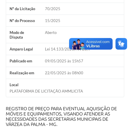
Nº da Licitação
70/2025
A Prefeitura
Nº do Processo
15/2025
A Nossa Cidade
Modo de
Aberto
Enfrentando o COVID-19
Disputa
Contratos
Amparo Legal
Lei 14.133/2021, Art 28, I
Audiências Públicas
Publicado em
09/05/2025 às 15h57
Arquivos para Download
Realização em
22/05/2025 às 08h00
Carta de Serviços
Local
Notícias
PLATAFORMA DE LICITAÇÃO AMMLICITA
Turismo
REGISTRO DE PREÇO PARA EVENTUAL AQUISIÇÃO DE
Obras
MÓVEIS E EQUIPAMENTOS, VISANDO ATENDER AS
NECESSIDADES DAS SECRETARIAS MUNICIPAIS DE
Galeria de Vídeos
VÁRZEA DA PALMA - MG.