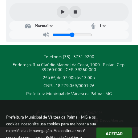
Secr
etar
ia
Mu
nici
pal
de
Telefone: (38) - 3731-9200
Des
Endereço: Rua Claúdio Manoel da Costa, 1000 - Pinlar - Cep:
env
39260-000 | CEP: 39260-000
olvi
men
2ª à 6ª, de 07:00h às 13:00h
to...
CNPJ: 18.279.059/0001-26
Luca
s
Prefeitura Municipal de Várzea da Palma - MG
Fonti
nelli
de
Versão do Sistema:
3.5.3 - 19/06/2026
Olive
Prefeitura Municipal de Várzea da Palma - MG e os
ira
Portal atualizado em:
06/08/2026 12:10
Dados Abertos
da
cookies: nosso site usa cookies para melhorar a sua
Silva
experiência de navegação. Ao continuar você
.
ACEITAR
concorda com a nossa
Política de Cookies
e