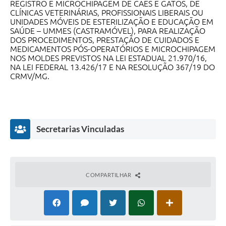
REGISTRO E MICROCHIPAGEM DE CÃES E GATOS, DE
Secretarias
CLÍNICAS VETERINÁRIAS, PROFISSIONAIS LIBERAIS OU
UNIDADES MÓVEIS DE ESTERILIZAÇÃO E EDUCAÇÃO EM
Projetos
SAÚDE – UMMES (CASTRAMÓVEL), PARA REALIZAÇÃO
DOS PROCEDIMENTOS, PRESTAÇÃO DE CUIDADOS E
Contas Públicas
MEDICAMENTOS PÓS-OPERATÓRIOS E MICROCHIPAGEM
NOS MOLDES PREVISTOS NA LEI ESTADUAL 21.970/16,
NA LEI FEDERAL 13.426/17 E NA RESOLUÇÃO 367/19 DO
Legislação
CRMV/MG.
Links
Serviços Online
Telefones Úteis
Secretarias Vinculadas
Enquete
Agenda
COMPARTILHAR
Diário Oficial
Emprega