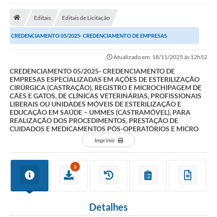
Empresas
Editais
Editais de Licitação
Cidadão
CREDENCIAMENTO 05/2025- CREDENCIAMENTO DE EMPRESAS
Publicações
ESPECIALIZADAS EM AÇÕES DE ESTERILIZAÇÃO CIRÚRGICA...
Atualizado em: 18/11/2025 às 12h52
Servidor
CREDENCIAMENTO 05/2025- CREDENCIAMENTO DE
Transparência
EMPRESAS ESPECIALIZADAS EM AÇÕES DE ESTERILIZAÇÃO
CIRÚRGICA (CASTRAÇÃO), REGISTRO E MICROCHIPAGEM DE
CÃES E GATOS, DE CLÍNICAS VETERINÁRIAS, PROFISSIONAIS
SIC
LIBERAIS OU UNIDADES MÓVEIS DE ESTERILIZAÇÃO E
EDUCAÇÃO EM SAÚDE – UMMES (CASTRAMÓVEL), PARA
Ouvidoria
REALIZAÇÃO DOS PROCEDIMENTOS, PRESTAÇÃO DE
CUIDADOS E MEDICAMENTOS PÓS-OPERATÓRIOS E MICRO
COVID-19
Imprimir
Patrimônio Cultural
3
Lei Aldir Blanc
Contato
Detalhes
Editais