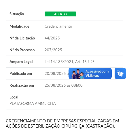
A Prefeitura
Situação
ABERTO
A Nossa Cidade
Modalidade
Credenciamento
Enfrentando o COVID-19
Nº da Licitação
44/2025
Contratos
Nº do Processo
207/2025
Audiências Públicas
Amparo Legal
Lei 14.133/2021, Art. 1º, § 2º
Arquivos para Download
Publicado em
20/08/2025 às 16h15
Carta de Serviços
Realização em
25/08/2025 às 08h00
Notícias
Local
Turismo
PLATAFORMA AMMLICITA
Obras
CREDENCIAMENTO DE EMPRESAS ESPECIALIZADAS EM
Galeria de Vídeos
AÇÕES DE ESTERILIZAÇÃO CIRÚRGICA (CASTRAÇÃO),