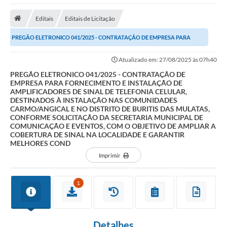
Empresas
Editais
Editais de Licitação
Cidadão
PREGÃO ELETRONICO 041/2025 - CONTRATAÇÃO DE EMPRESA PARA
Publicações
FORNECIMENTO E INSTALAÇÃO DE AMPLIFICADORES DE SINAL...
Atualizado em: 27/08/2025 às 07h40
Servidor
PREGÃO ELETRONICO 041/2025 - CONTRATAÇÃO DE
Transparência
EMPRESA PARA FORNECIMENTO E INSTALAÇÃO DE
AMPLIFICADORES DE SINAL DE TELEFONIA CELULAR,
DESTINADOS À INSTALAÇÃO NAS COMUNIDADES
SIC
CARMO/ANGICAL E NO DISTRITO DE BURITIS DAS MULATAS,
CONFORME SOLICITAÇÃO DA SECRETARIA MUNICIPAL DE
Ouvidoria
COMUNICAÇÃO E EVENTOS, COM O OBJETIVO DE AMPLIAR A
COBERTURA DE SINAL NA LOCALIDADE E GARANTIR
COVID-19
MELHORES COND
Imprimir
Patrimônio Cultural
Lei Aldir Blanc
1
Contato
Detalhes
Editais