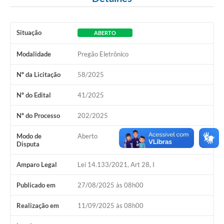
A Prefeitura
Situação
ABERTO
A Nossa Cidade
Modalidade
Pregão Eletrônico
Enfrentando o COVID-19
Nº da Licitação
58/2025
Contratos
Nº do Edital
41/2025
Audiências Públicas
Arquivos para Download
Nº do Processo
202/2025
Carta de Serviços
Modo de
Aberto
Disputa
Notícias
Amparo Legal
Lei 14.133/2021, Art 28, I
Turismo
Publicado em
27/08/2025 às 08h00
Obras
Realização em
11/09/2025 às 08h00
Galeria de Vídeos