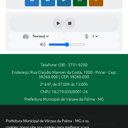
Secr
etar
ia
de
Co
mu
nica
Telefone: (38) - 3731-9200
ção
Endereço: Rua Claúdio Manoel da Costa, 1000 - Pinlar - Cep:
e
39260-000 | CEP: 39260-000
Eve
nto
2ª à 6ª, de 07:00h às 13:00h
s
CNPJ: 18.279.059/0001-26
Wha
rley
Prefeitura Municipal de Várzea da Palma - MG
Mar
ques
de
Versão do Sistema:
3.5.3 - 19/06/2026
Lima
Prefeitura Municipal de Várzea da Palma - MG e os
Portal atualizado em:
06/08/2026 12:10
Dados Abertos
cookies: nosso site usa cookies para melhorar a sua