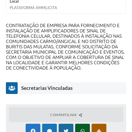
Local
Secretarias
PLATAFORMA AMMLICITA
Projetos
CONTRATAÇÃO DE EMPRESA PARA FORNECIMENTO E
Contas Públicas
INSTALAÇÃO DE AMPLIFICADORES DE SINAL DE
TELEFONIA CELULAR, DESTINADOS À INSTALAÇÃO NAS
Legislação
COMUNIDADES CARMO/ANGICAL E NO DISTRITO DE
BURITIS DAS MULATAS, CONFORME SOLICITAÇÃO DA
Links
SECRETARIA MUNICIPAL DE COMUNICAÇÃO E EVENTOS,
COM O OBJETIVO DE AMPLIAR A COBERTURA DE SINAL
NA LOCALIDADE E GARANTIR MELHORES CONDIÇÕES
Serviços Online
DE CONECTIVIDADE À POPULAÇÃO.
Telefones Úteis
Enquete
Secretarias Vinculadas
Agenda
Diário Oficial
COMPARTILHAR
Emprega