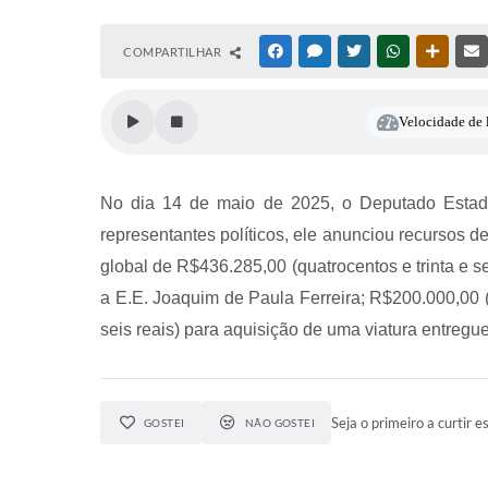
COMPARTILHAR
FACEBOOK
MESSENGER
TWITTER
WHATSAPP
OUTRAS
Velocidade de l
No dia 14 de maio de 2025, o Deputado Estadu
representantes políticos, ele anunciou recursos d
global de R$436.285,00 (quatrocentos e trinta e se
a E.E. Joaquim de Paula Ferreira; R$200.000,00 (d
seis reais) para aquisição de uma viatura entregu
Seja o primeiro a curtir es
GOSTEI
NÃO GOSTEI