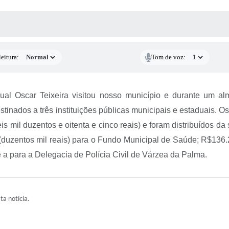
 MÍDIAS
RECEBA NOTÍCIAS
eitura:
Tom de voz:
al Oscar Teixeira visitou nosso município e durante um a
estinados a três instituições públicas municipais e estaduais. 
is mil duzentos e oitenta e cinco reais) e foram distribuídos d
uzentos mil reais) para o Fundo Municipal de Saúde; R$136.285
e a para a Delegacia de Polícia Civil de Várzea da Palma.
ta notícia.