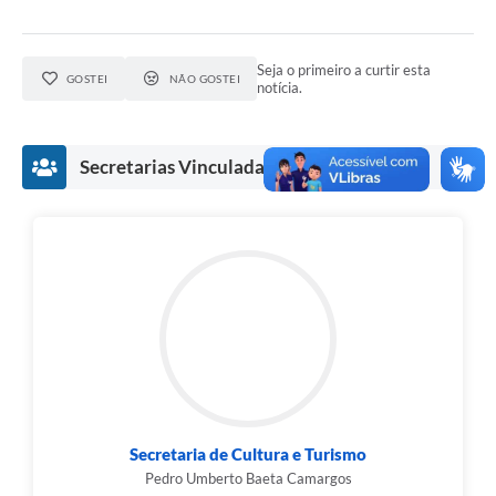
Secretarias
Projetos
Seja o primeiro a curtir esta
GOSTEI
NÃO GOSTEI
notícia.
Contas Públicas
Legislação
Secretarias Vinculadas
Links
Serviços Online
Telefones Úteis
Enquete
Agenda
Diário Oficial
Emprega
Secretaria de Cultura e Turismo
Pedro Umberto Baeta Camargos