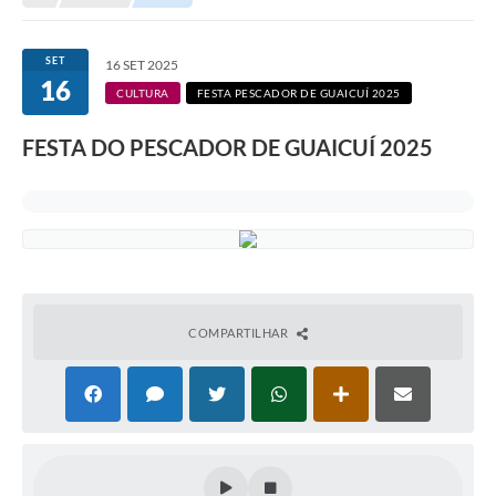
Empresas
Cidadão
SET
16 SET 2025
16
Publicações
CULTURA
FESTA PESCADOR DE GUAICUÍ 2025
Servidor
FESTA DO PESCADOR DE GUAICUÍ 2025
Transparência
SIC
Ouvidoria
COVID-19
COMPARTILHAR
Patrimônio Cultural
Lei Aldir Blanc
Contato
Editais