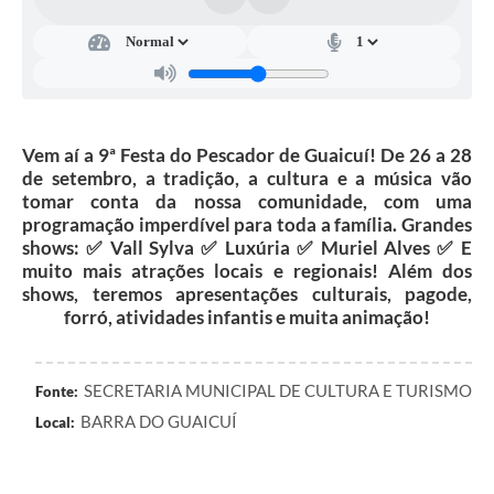
A Prefeitura
A Nossa Cidade
Enfrentando o COVID-19
Vem aí a 9ª Festa do Pescador de Guaicuí! De 26 a 28
Contratos
de setembro, a tradição, a cultura e a música vão
tomar conta da nossa comunidade, com uma
Audiências Públicas
programação imperdível para toda a família. Grandes
shows: ✅ Vall Sylva ✅ Luxúria ✅ Muriel Alves ✅ E
Arquivos para Download
muito mais atrações locais e regionais! Além dos
shows, teremos apresentações culturais, pagode,
Carta de Serviços
forró, atividades infantis e muita animação!
Notícias
Turismo
SECRETARIA MUNICIPAL DE CULTURA E TURISMO
Fonte:
BARRA DO GUAICUÍ
Local:
Obras
Galeria de Vídeos