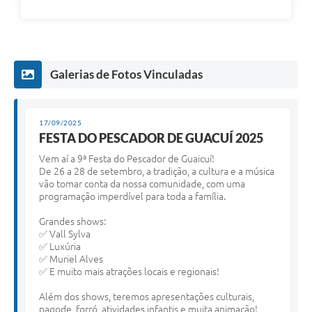
Galerias de Fotos Vinculadas
17/09/2025
FESTA DO PESCADOR DE GUACUÍ 2025
Vem aí a 9ª Festa do Pescador de Guaicuí!
De 26 a 28 de setembro, a tradição, a cultura e a música
vão tomar conta da nossa comunidade, com uma
programação imperdível para toda a família.
Grandes shows:
✅ Vall Sylva
✅ Luxúria
✅ Muriel Alves
✅ E muito mais atrações locais e regionais!
Além dos shows, teremos apresentações culturais,
pagode, forró, atividades infantis e muita animação!