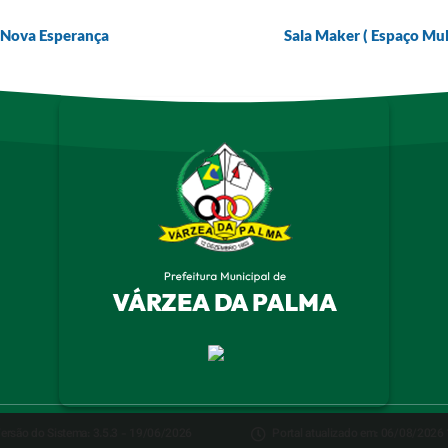
 Nova Esperança
Sala Maker ( Espaço Mul
ersão do Sistema:
3.5.3 - 19/06/2026
Portal atualizado em:
06/08/2026 