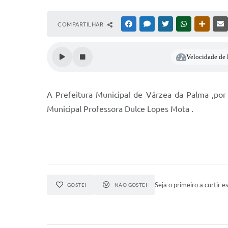
COMPARTILHAR
FACEBOOK
MESSENGER
TWITTER
WHATSAPP
OUTRAS
Velocidade de l
A Prefeitura Municipal de Várzea da Palma ,por 
Municipal Professora Dulce Lopes Mota .
Seja o primeiro a curtir es
GOSTEI
NÃO GOSTEI