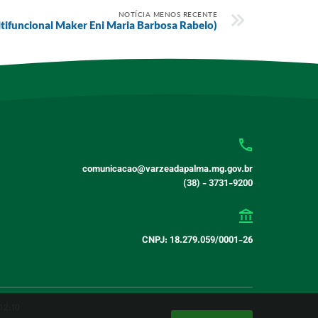
NOTÍCIA MENOS RECENTE
tifuncional Maker Eni Maria Barbosa Rabelo)
comunicacao@varzeadapalma.mg.gov.br
(38) - 3731-9200
CNPJ: 18.279.059/0001-26
12:10