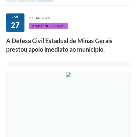
Empresas
Cidadão
JAN
27 JAN 2026
27
Publicações
ASSISTÊNCIA SOCIAL
Servidor
A Defesa Civil Estadual de Minas Gerais
prestou apoio imediato ao município.
Transparência
SIC
Ouvidoria
COVID-19
Patrimônio Cultural
Lei Aldir Blanc
Contato
Editais