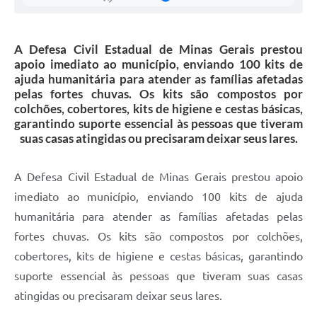
Secretarias
Projetos
A Defesa Civil Estadual de Minas Gerais prestou
apoio imediato ao município, enviando 100 kits de
Contas Públicas
ajuda humanitária para atender as famílias afetadas
pelas fortes chuvas. Os kits são compostos por
Legislação
colchões, cobertores, kits de higiene e cestas básicas,
garantindo suporte essencial às pessoas que tiveram
Links
suas casas atingidas ou precisaram deixar seus lares.
Serviços Online
A Defesa Civil Estadual de Minas Gerais prestou apoio
Telefones Úteis
imediato ao município, enviando 100 kits de ajuda
Enquete
humanitária para atender as famílias afetadas pelas
Agenda
fortes chuvas. Os kits são compostos por colchões,
cobertores, kits de higiene e cestas básicas, garantindo
Diário Oficial
suporte essencial às pessoas que tiveram suas casas
Emprega
atingidas ou precisaram deixar seus lares.