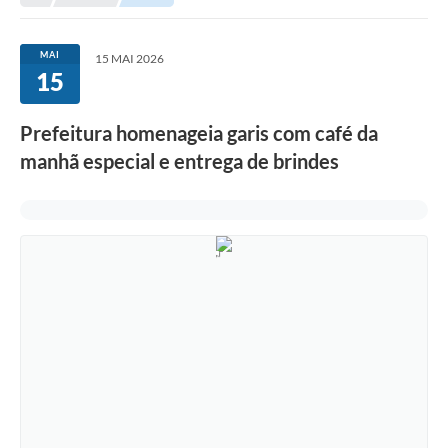
Empresas
Cidadão
MAI
15 MAI 2026
15
Publicações
Servidor
Prefeitura homenageia garis com café da
manhã especial e entrega de brindes
Transparência
SIC
Ouvidoria
COVID-19
Patrimônio Cultural
Lei Aldir Blanc
Contato
Editais