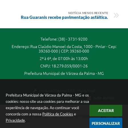
NOTÍCIA MENOS RECENTE
Rua Guaranis recebe pavimentação asfáltica.
Telefone: (38) - 3731-9200
Endereço: Rua Claúdio Manoel da Costa, 1000 - Pinlar - Cep:
39260-000 | CEP: 39260-000
2ª à 6ª, de 07:00h às 13:00h
CNPJ: 18.279.059/0001-26
Prefeitura Municipal de Várzea da Palma - MG
Versão do Sistema:
3.5.3 - 19/06/2026
Prefeitura Municipal de Várzea da Palma - MG e os
Portal atualizado em:
06/08/2026 12:10
Dados Abertos
cookies: nosso site usa cookies para melhorar a sua
experiência de navegação. Ao continuar você
ACEITAR
concorda com a nossa
Política de Cookies
e
Copyright Instar - 2006-2026. Todos os direitos reservados -
Privacidade
.
Instar Tecnologia
PERSONALIZAR