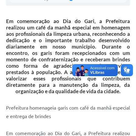
Secretarias
Projetos
Em comemoração ao Dia do Gari, a Prefeitura
realizou um café da manhã especial em homenagem
Contas Públicas
aos profissionais da limpeza urbana, reconhecendo a
dedicação e o importante trabalho desenvolvido
Legislação
diariamente em nosso município. Durante o
encontro, os garis foram recepcionados com um
Links
momento de confraternização e receberam brindes
Serviços Online
como forma de agradecimento pelos serviços
prestados à população. A ação teve como objetivo
Telefones Úteis
valorizar esses profissionais que contribuem
diretamente para a manutenção da limpeza, da
Enquete
organização e da qualidade de vida da cidade.
Agenda
Prefeitura homenageia garis com café da manhã especial
Diário Oficial
e entrega de brindes
Emprega
Em comemoração ao Dia do Gari, a Prefeitura realizou