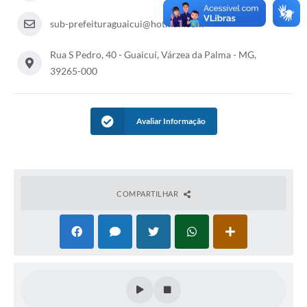
A Prefeitura
sub-prefeituraguaicui@hotmail.com
A Nossa Cidade
Rua S Pedro, 40 - Guaicuí, Várzea da Palma - MG,
39265-000
Enfrentando o COVID-19
Contratos
Avaliar Informação
Audiências Públicas
Arquivos para Download
Carta de Serviços
COMPARTILHAR
Notícias
Turismo
Obras
Galeria de Vídeos