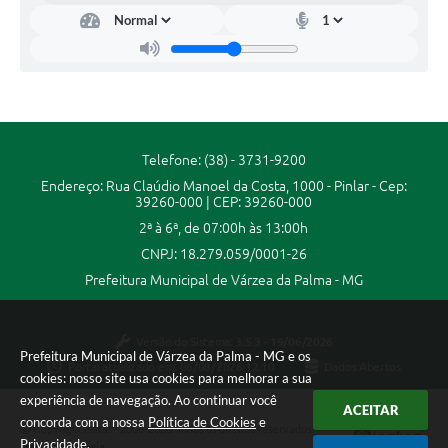
Secretarias
Projetos
Contas Públicas
Legislação
Telefone: (38) - 3731-9200
Links
Endereço: Rua Claúdio Manoel da Costa, 1000 - Pinlar - Cep:
39260-000 | CEP: 39260-000
Serviços Online
2ª à 6ª, de 07:00h às 13:00h
Telefones Úteis
CNPJ: 18.279.059/0001-26
Prefeitura Municipal de Várzea da Palma - MG
Enquete
Agenda
Versão do Sistema:
3.5.3 - 19/06/2026
Prefeitura Municipal de Várzea da Palma - MG e os
Portal atualizado em:
06/08/2026 12:10
Dados Abertos
Diário Oficial
cookies: nosso site usa cookies para melhorar a sua
experiência de navegação. Ao continuar você
Emprega
ACEITAR
concorda com a nossa
Política de Cookies
e
Copyright Instar - 2006-2026. Todos os direitos reservados -
Privacidade
.
Instar Tecnologia