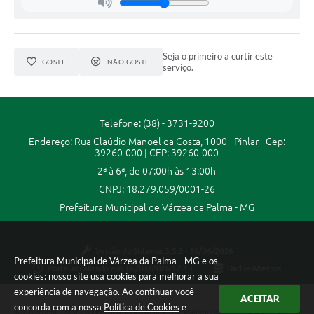
A Prefeitura
A Nossa Cidade
Seja o primeiro a curtir este
GOSTEI
NÃO GOSTEI
serviço.
Enfrentando o COVID-19
Contratos
Telefone: (38) - 3731-9200
Audiências Públicas
Endereço: Rua Claúdio Manoel da Costa, 1000 - Pinlar - Cep:
39260-000 | CEP: 39260-000
Arquivos para Download
2ª à 6ª, de 07:00h às 13:00h
Carta de Serviços
CNPJ: 18.279.059/0001-26
Prefeitura Municipal de Várzea da Palma - MG
Notícias
Turismo
Versão do Sistema:
3.5.3 - 19/06/2026
Prefeitura Municipal de Várzea da Palma - MG e os
Portal atualizado em:
06/08/2026 12:10
Dados Abertos
Obras
cookies: nosso site usa cookies para melhorar a sua
experiência de navegação. Ao continuar você
Galeria de Vídeos
ACEITAR
concorda com a nossa
Política de Cookies
e
Copyright Instar - 2006-2026. Todos os direitos reservados -