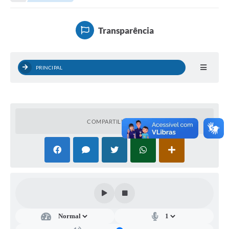
Empresas
Cidadão
Transparência
Publicações
Servidor
PRINCIPAL
Transparência
SIC
COMPARTILHAR
Ouvidoria
COVID-19
Patrimônio Cultural
Lei Aldir Blanc
Contato
Editais