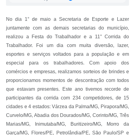
Secretarias
Projetos
No dia 1° de maio a Secretaria de Esporte e Lazer
juntamente com as demais secretarias do município,
Contas Públicas
realizou a Festa do Trabalhador e a 11° Corrida do
Legislação
Trabalhador. Foi um dia com muita diversão, lazer,
Links
esportes e serviços voltados para a população e em
especial para os trabalhadores. Com apoio dos
Serviços Online
comércios e empresas, realizamos sorteios de brindes e
Telefones Úteis
proporcionamos momentos de descontração com todos
Enquete
que estavam presentes. Este ano tivemos recorde de
participantes da corrida com 234 competidores, de 15
Agenda
cidades e 4 estados: Várzea da Palma/MG, Pirapora/MG,
Diário Oficial
Curvelo/MG, Abadia dos Dourados/MG, Corinto/MG, Três
Emprega
Marias/MG, Inimutaba/MG, Buritizeiro/MG, Morro da
Garça/MG, Flores/PE, Petrolândia/PE, São Paulo/SP e