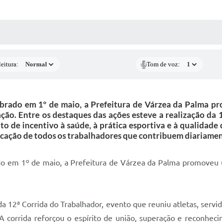
 MÍDIAS
RECEBA NOTÍCIAS
eitura:
Tom de voz:
brado em 1º de maio, a Prefeitura de Várzea da Palma p
ção. Entre os destaques das ações esteve a realização da
de incentivo à saúde, à prática esportiva e à qualidade d
cação de todos os trabalhadores que contribuem diariamen
o em 1º de maio, a Prefeitura de Várzea da Palma promoveu u
 da 12ª Corrida do Trabalhador, evento que reuniu atletas, se
. A corrida reforçou o espírito de união, superação e reconhe