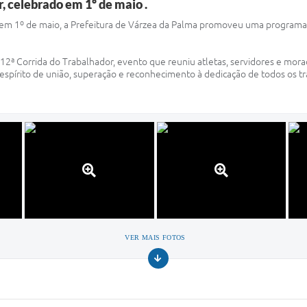
 celebrado em 1º de maio .
m 1º de maio, a Prefeitura de Várzea da Palma promoveu uma programaçã
 12ª Corrida do Trabalhador, evento que reuniu atletas, servidores e mo
 o espírito de união, superação e reconhecimento à dedicação de todos os
VER MAIS FOTOS