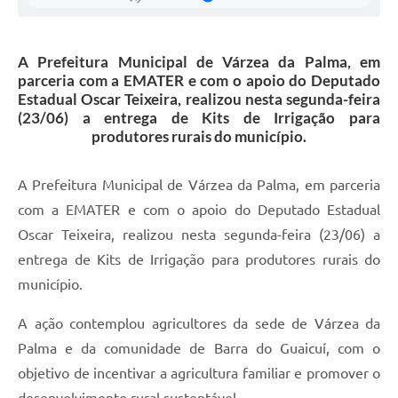
Secretarias
Projetos
A Prefeitura Municipal de Várzea da Palma, em
parceria com a EMATER e com o apoio do Deputado
Contas Públicas
Estadual Oscar Teixeira, realizou nesta segunda-feira
(23/06) a entrega de Kits de Irrigação para
Legislação
produtores rurais do município.
Links
A Prefeitura Municipal de Várzea da Palma, em parceria
Serviços Online
com a EMATER e com o apoio do Deputado Estadual
Telefones Úteis
Oscar Teixeira, realizou nesta segunda-feira (23/06) a
Enquete
entrega de Kits de Irrigação para produtores rurais do
município.
Agenda
A ação contemplou agricultores da sede de Várzea da
Diário Oficial
Palma e da comunidade de Barra do Guaicuí, com o
Emprega
objetivo de incentivar a agricultura familiar e promover o
desenvolvimento rural sustentável.