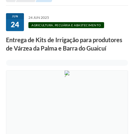
Empresas
Cidadão
JUN
24 JUN 2025
24
Publicações
AGRICULTURA, PECUÁRIA E ABASTECIMENTO
Servidor
Entrega de Kits de Irrigação para produtores
de Várzea da Palma e Barra do Guaicuí
Transparência
SIC
Ouvidoria
COVID-19
Patrimônio Cultural
Lei Aldir Blanc
Contato
Editais