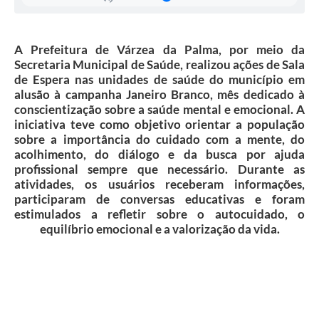
Secretarias
Projetos
A Prefeitura de Várzea da Palma, por meio da
Secretaria Municipal de Saúde, realizou ações de Sala
Contas Públicas
de Espera nas unidades de saúde do município em
alusão à campanha Janeiro Branco, mês dedicado à
Legislação
conscientização sobre a saúde mental e emocional. A
iniciativa teve como objetivo orientar a população
Links
sobre a importância do cuidado com a mente, do
Serviços Online
acolhimento, do diálogo e da busca por ajuda
profissional sempre que necessário. Durante as
Telefones Úteis
atividades, os usuários receberam informações,
participaram de conversas educativas e foram
Enquete
estimulados a refletir sobre o autocuidado, o
equilíbrio emocional e a valorização da vida.
Agenda
Diário Oficial
Emprega