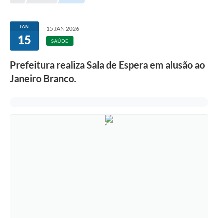
Empresas
Cidadão
JAN
15 JAN 2026
15
Publicações
SAÚDE
Servidor
Prefeitura realiza Sala de Espera em alusão ao
Janeiro Branco.
Transparência
SIC
Ouvidoria
COVID-19
Patrimônio Cultural
Lei Aldir Blanc
Contato
Editais