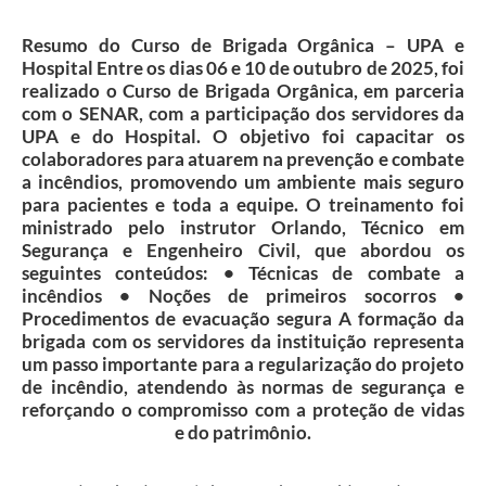
Secretarias
Resumo do Curso de Brigada Orgânica – UPA e
Projetos
Hospital Entre os dias 06 e 10 de outubro de 2025, foi
realizado o Curso de Brigada Orgânica, em parceria
Contas Públicas
com o SENAR, com a participação dos servidores da
UPA e do Hospital. O objetivo foi capacitar os
Legislação
colaboradores para atuarem na prevenção e combate
a incêndios, promovendo um ambiente mais seguro
Links
para pacientes e toda a equipe. O treinamento foi
ministrado pelo instrutor Orlando, Técnico em
Serviços Online
Segurança e Engenheiro Civil, que abordou os
seguintes conteúdos: • Técnicas de combate a
Telefones Úteis
incêndios • Noções de primeiros socorros •
Enquete
Procedimentos de evacuação segura A formação da
brigada com os servidores da instituição representa
Agenda
um passo importante para a regularização do projeto
de incêndio, atendendo às normas de segurança e
Diário Oficial
reforçando o compromisso com a proteção de vidas
e do patrimônio.
Emprega