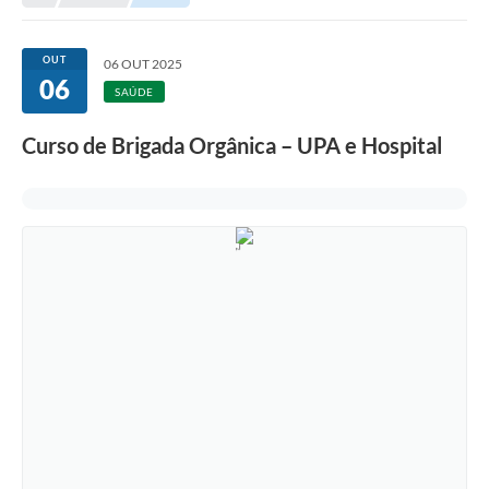
Empresas
Cidadão
OUT
06 OUT 2025
06
Publicações
SAÚDE
Servidor
Curso de Brigada Orgânica – UPA e Hospital
Transparência
SIC
Ouvidoria
COVID-19
Patrimônio Cultural
Lei Aldir Blanc
Contato
Editais