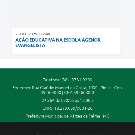
23 OUT 2025 - 08h48
AÇÃO EDUCATIVA NA ESCOLA AGENOR
EVANGELISTA
Telefone: (38) - 3731-9200
Endereço: Rua Claúdio Manoel da Costa, 1000 - Pinlar - Cep:
39260-000 | CEP: 39260-000
2ª à 6ª, de 07:00h às 13:00h
CNPJ: 18.279.059/0001-26
Prefeitura Municipal de Várzea da Palma - MG
Versão do Sistema:
3.5.3 - 19/06/2026