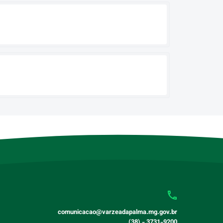
comunicacao@varzeadapalma.mg.gov.br
(38) - 3731-9200