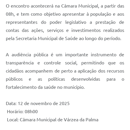
Secretarias
O encontro acontecerá na Câmara Municipal, a partir das
08h, e tem como objetivo apresentar à população e aos
Projetos
representantes do poder legislativo a prestação de
Contas Públicas
contas das ações, serviços e investimentos realizados
pela Secretaria Municipal de Saúde ao longo do período.
Legislação
Links
A audiência pública é um importante instrumento de
Serviços Online
transparência e controle social, permitindo que os
cidadãos acompanhem de perto a aplicação dos recursos
Telefones Úteis
públicos e as políticas desenvolvidas para o
Enquete
fortalecimento da saúde no município.
Agenda
Data: 12 de novembro de 2025
Diário Oficial
Horário: 08h00
Emprega
Local: Câmara Municipal de Várzea da Palma