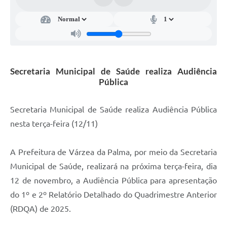
A Prefeitura
A Nossa Cidade
Enfrentando o COVID-19
Secretaria Municipal de Saúde realiza Audiência
Contratos
Pública
Audiências Públicas
Secretaria Municipal de Saúde realiza Audiência Pública
Arquivos para Download
nesta terça-feira (12/11)
Carta de Serviços
A Prefeitura de Várzea da Palma, por meio da Secretaria
Notícias
Municipal de Saúde, realizará na próxima terça-feira, dia
Turismo
12 de novembro, a Audiência Pública para apresentação
do 1º e 2º Relatório Detalhado do Quadrimestre Anterior
Obras
(RDQA) de 2025.
Galeria de Vídeos