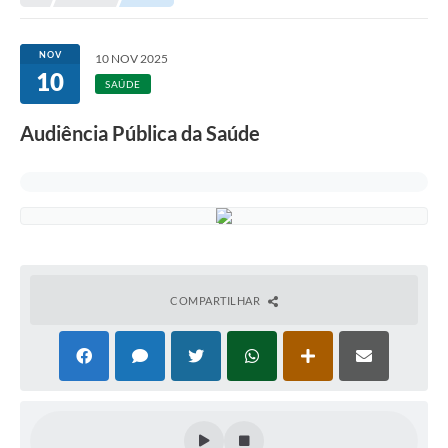
Empresas
Cidadão
NOV
10 NOV 2025
10
Publicações
SAÚDE
Servidor
Audiência Pública da Saúde
Transparência
SIC
Ouvidoria
COVID-19
COMPARTILHAR
Patrimônio Cultural
Lei Aldir Blanc
Contato
Editais