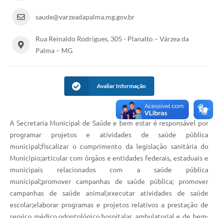
A Prefeitura
saude@varzeadapalma.mg.gov.br
A Nossa Cidade
Rua Reinaldo Rodrigues, 305 - Planalto – Várzea da
Palma – MG
Enfrentando o COVID-19
Contratos
Avaliar Informação
Audiências Públicas
Arquivos para Download
A Secretaria Municipal de Saúde e bem estar é responsável por
Carta de Serviços
programar projetos e atividades de saúde pública
municipal;fiscalizar o cumprimento da legislação sanitária do
Notícias
Município;articular com órgãos e entidades federais, estaduais e
Turismo
municipais relacionados com a saúde pública
municipal;promover campanhas de saúde pública; promover
Obras
campanhas de saúde animal;executar atividades de saúde
escolar;elaborar programas e projetos relativos a prestação de
Galeria de Vídeos
serviço médico,odontológico,hospitalar, ambulatorial e de bem-