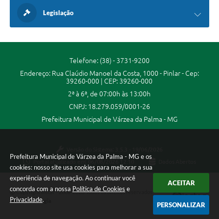
Legislação
Telefone: (38) - 3731-9200
Endereço: Rua Claúdio Manoel da Costa, 1000 - Pinlar - Cep:
39260-000 | CEP: 39260-000
2ª à 6ª, de 07:00h às 13:00h
CNPJ: 18.279.059/0001-26
Prefeitura Municipal de Várzea da Palma - MG
Versão do Sistema:
3.5.3 - 19/06/2026
Prefeitura Municipal de Várzea da Palma - MG e os
Portal atualizado em:
06/08/2026 12:10
Dados Abertos
cookies: nosso site usa cookies para melhorar a sua
experiência de navegação. Ao continuar você
ACEITAR
concorda com a nossa
Política de Cookies
e
Copyright Instar - 2006-2026. Todos os direitos reservados -
Privacidade
.
Instar Tecnologia
PERSONALIZAR