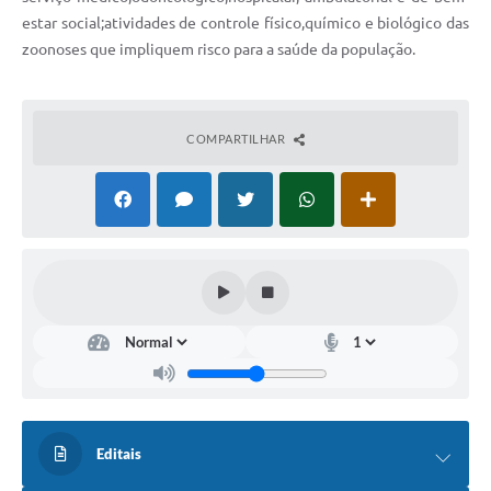
Secretarias
estar social;atividades de controle físico,químico e biológico das
zoonoses que impliquem risco para a saúde da população.
Projetos
Contas Públicas
COMPARTILHAR
Legislação
Links
Serviços Online
Telefones Úteis
Enquete
Agenda
Diário Oficial
Emprega
Editais