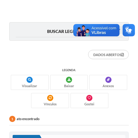
A Prefeitura
A Nossa Cidade
BUSCAR LEGISLAÇÃO
Enfrentando o COVID-19
Contratos
DADOS ABERTOS
Audiências Públicas
Arquivos para Download
LEGENDA:
Carta de Serviços
Visualizar
Baixar
Anexos
Notícias
Vínculos
Gostei
Turismo
Obras
ato encontrado
1
Galeria de Vídeos