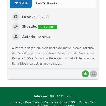
Nº 2504
Lei Ordinária
Secretarias
Projetos
Data:
21/09/2023
Contas Públicas
Situação:
EM VIGOR
Legislação
Autoria:
Executivo
Links
Autoriza a dação em pagamento de imóvel para o Instituto
Serviços Online
de Previdência dos Servidores Municipais de Várzea da
Palma - VZPPREV para a Reversão do Déficit Técnico de
Telefones Úteis
Benefícios e dá outras providências.
Enquete
BAIXAR
G
Agenda
O
Diário Oficial
S
Telefone: (38) - 3731-9200
Emprega
T
Endereço: Rua Claúdio Manoel da Costa, 1000 - Pinlar - Cep:
E
39260-000 | CEP: 39260-000