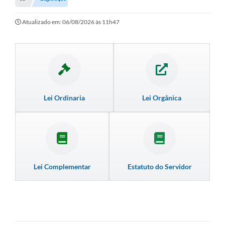
Empresas
Cidadão
Atualizado em: 06/08/2026 às 11h47
Publicações
Servidor
Transparência
Lei Ordinaria
Lei Orgânica
SIC
Ouvidoria
COVID-19
Patrimônio Cultural
Lei Complementar
Estatuto do Servidor
Lei Aldir Blanc
Contato
Editais